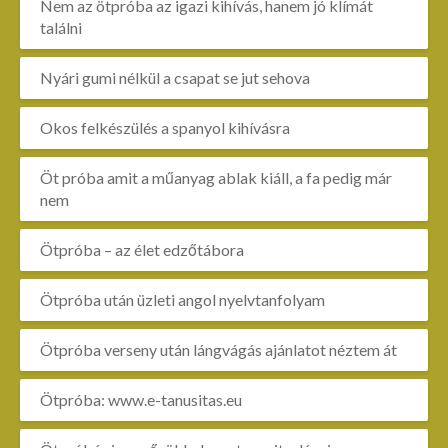
Nem az ötpróba az igazi kihívás, hanem jó klímát
találni
Nyári gumi nélkül a csapat se jut sehova
Okos felkészülés a spanyol kihívásra
Öt próba amit a műanyag ablak kiáll, a fa pedig már
nem
Ötpróba – az élet edzőtábora
Ötpróba után üzleti angol nyelvtanfolyam
Ötpróba verseny után lángvágás ajánlatot néztem át
Ötpróba: www.e-tanusitas.eu