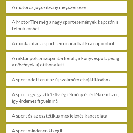
A motoros jogosítvány megszerzése
A MotorTire még a nagy sportesemények kapcsán is
felbukkanhat
A munka után a sport sem maradhat ki a napomból
A raktár polc a nappaliba került, a könyvespolc pedig
a növények új otthona lett
A sport adott erőt az új szakmám elsajátításához
A sport egy igazi közösségi élmény és értékrendszer,
így érdemes figyelni rá
A sport és az esztétikus megjelenés kapcsolata
A sport mindenen átsegít