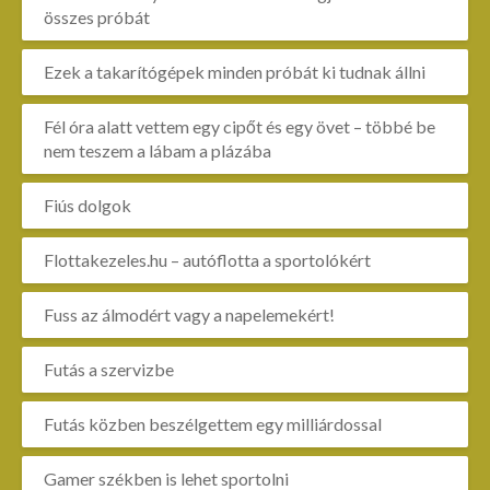
összes próbát
Ezek a takarítógépek minden próbát ki tudnak állni
Fél óra alatt vettem egy cipőt és egy övet – többé be
nem teszem a lábam a plázába
Fiús dolgok
Flottakezeles.hu – autóflotta a sportolókért
Fuss az álmodért vagy a napelemekért!
Futás a szervizbe
Futás közben beszélgettem egy milliárdossal
Gamer székben is lehet sportolni