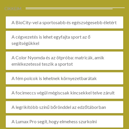
CIKKEIM
A BioCity-vel a sportosabb és egészségesebb életért
A cégvezetés is lehet egyfajta sport az ő
segítségükkel
A Color Nyomda és az ötpróba: matricák, amik
emlékezetessé teszik a sportot
A fém polcok is lehetnek környezetbarátak
A focimeccs végül mégiscsak kincsekkel telve zárult
A legrikítóbb színű bőrönddel az edzőtáborban
A Lumax Pro segít, hogy elmehess szurkolni