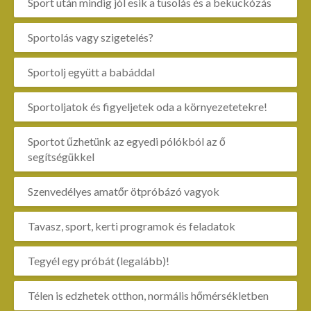
Sport után mindig jól esik a tusolás és a bekuckózás
Sportolás vagy szigetelés?
Sportolj együtt a babáddal
Sportoljatok és figyeljetek oda a környezetetekre!
Sportot űzhetünk az egyedi pólókból az ő
segítségükkel
Szenvedélyes amatőr ötpróbázó vagyok
Tavasz, sport, kerti programok és feladatok
Tegyél egy próbát (legalább)!
Télen is edzhetek otthon, normális hőmérsékletben