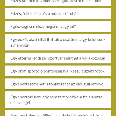
Edzés közben a székhelyszolgáltatásról beszéltünk
Edzés, felkészülés és a műszaki áruház
Egészségesen élsz, mégsem vagy jól?
Egy edzés alatt elhárították a csőtörést, így le tudtunk
zuhanyozni
Egy éttermi rendszer szoftver segíthet a vállakozásán
Egy profi sportoló pontosságával készült üzleti fotók
Egy sporteseményt is tönkretehet az eldugult lefolyó
Egy sportoló karrierje sem tart örökké, a bt. alapítás
nehézségei
Egy sportolónak különösen oda kell figyelnie a bőre