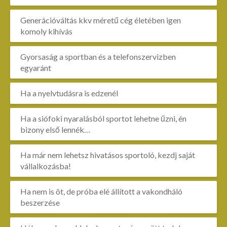
Generációváltás kkv méretű cég életében igen
komoly kihívás
Gyorsaság a sportban és a telefonszervizben
egyaránt
Ha a nyelvtudásra is edzenél
Ha a siófoki nyaralásból sportot lehetne űzni, én
bizony első lennék…
Ha már nem lehetsz hivatásos sportoló, kezdj saját
vállalkozásba!
Ha nem is öt, de próba elé állított a vakondháló
beszerzése