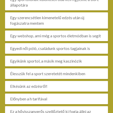
állapotára
Egy szerencsétlen kimenetelű edzés után új
fogászatra mentem
Egy webshop, ami még a sportos életmódban is segít
Egyedi női póló, családunk sportos tagjainak is
Egyikünk sportol, a másik meg kaszinózik
Élesszük fel a sport szeretetét mindenkiben
Elkésünk az edzésről!
Előnyben a h tarifával
Ez a hővisszanyerős szellőztető ki fogja állni az