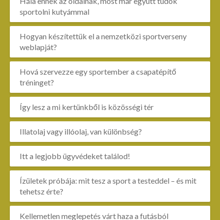
Hála ennek az oldalnak, most már együtt tudok
sportolni kutyámmal
Hogyan készítettük el a nemzetközi sportverseny
weblapját?
Hová szervezze egy sportember a csapatépítő
tréninget?
Így lesz a mi kertünkből is közösségi tér
Illatolaj vagy illóolaj, van különbség?
Itt a legjobb ügyvédeket találod!
Ízületek próbája: mit tesz a sport a testeddel – és mit
tehetsz érte?
Kellemetlen meglepetés várt haza a futásból