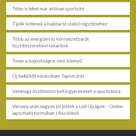
Télen is lehet már aktívan sportolni
Tiplik kellenek a hajótartó stabil rögzítéséhez
Több az energiám és környezetbarát
tisztítószerekkel takarítok
Toner a bajnokságra: nem könnyű
Új italhűtőt vásároltam Tapolcáról
Valahogy ösztönözni kell a gyerekeket a sportolásra
Verseny után nagyon jól jöttek a Lidl Újságok – Online
lapozható formában | Akcióleső