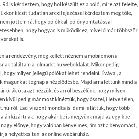
Rá is kérdeztem, hogy hol készült ez a póló, mire azt felelte,
 Ekkor kicsit tudatlan arckifejezéssel kérdeztem meg tőle,
n nem jöttem rá, hogy pólókkal, pólónyomtatással
letesebben, hogy hogyan is működik ez, mivel ő már többször
vereket is.
ben a rendezvény, meg kellett néznem a mobilomon a
snak találtam a lolmarkt.hu weboldalát. Mikor pedig
hogy milyen jellegű pólókat lehet rendelni. Évával, a
k magunkat tegnap a nézelődésbe. Majd arra lettünk mind a
r órák óta azt nézzük, és arról beszélünk, hogy milyen
 kívül pedig már most kinéztük, hogy ősszel, illetve télen,
hu-ról. Laci viszont mondta is, és mi is láttuk, hogy több
talán kizártnak, hogy akár be is megyünk majd az egyikbe
si nagy előnye, hogy valóban kényelmes, ám azt a benyomást,
írja helyettesíteni az online webáruház.