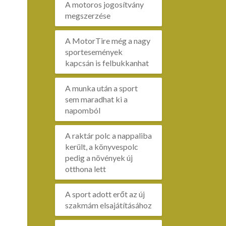
A motoros jogosítvány
megszerzése
A MotorTire még a nagy
sportesemények
kapcsán is felbukkanhat
A munka után a sport
sem maradhat ki a
napomból
A raktár polc a nappaliba
került, a könyvespolc
pedig a növények új
otthona lett
A sport adott erőt az új
szakmám elsajátításához