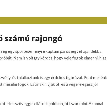
Az
ő számú rajongó
első
számú
rajongó
rég egy sporteseményre kaptam páros jegyet ajándékba.
próbát. Nem is volt így kérdés, hogy vele fogok elmenni, hisz
vény, és találkoztunk is egy érdekes figurával. Pont mellénk
st mesélni fogok. Lacinak hívják őt, és a végére egész jól
ötletes szöveggel ellátott pólóban jött szurkolni. Azonnal