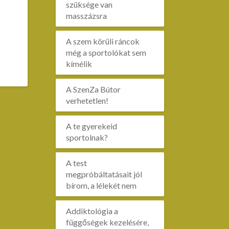
szüksége van
masszázsra
A szem körüli ráncok
még a sportolókat sem
kímélik
A SzenZa Bútor
verhetetlen!
A te gyerekeid
sportolnak?
A test
megpróbáltatásait jól
bírom, a lélekét nem
Addiktológia a
függőségek kezelésére,