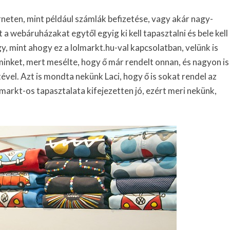
rneten, mint például számlák befizetése, vagy akár nagy-
 webáruházakat egytől egyig ki kell tapasztalni és bele kell
y, mint ahogy ez a lolmarkt.hu-val kapcsolatban, velünk is
inket, mert mesélte, hogy ő már rendelt onnan, és nagyon is
ével. Azt is mondta nekünk Laci, hogy ő is sokat rendel az
olmarkt-os tapasztalata kifejezetten jó, ezért meri nekünk,