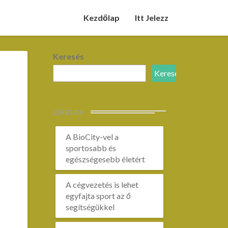
Kezdőlap
Itt Jelezz
Keresés
Keresés
CIKKEIM
A BioCity-vel a
sportosabb és
egészségesebb életért
A cégvezetés is lehet
egyfajta sport az ő
segítségükkel