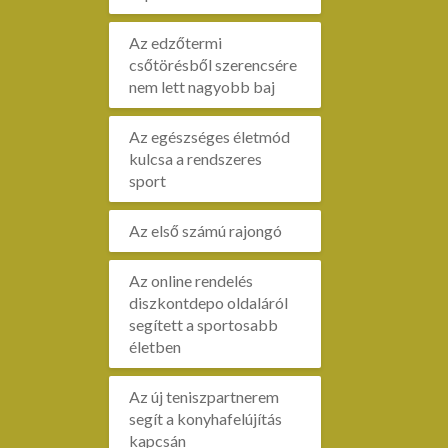
Az edzőtermi
csőtörésből szerencsére
nem lett nagyobb baj
Az egészséges életmód
kulcsa a rendszeres
sport
Az első számú rajongó
Az online rendelés
diszkontdepo oldaláról
segített a sportosabb
életben
Az új teniszpartnerem
segít a konyhafelújítás
kapcsán