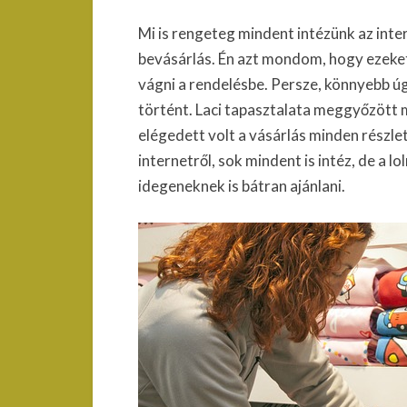
Mi is rengeteg mindent intézünk az inte
bevásárlás. Én azt mondom, hogy ezeket a
vágni a rendelésbe. Persze, könnyebb úg
történt. Laci tapasztalata meggyőzött m
elégedett volt a vásárlás minden részlet
internetről, sok mindent is intéz, de a l
idegeneknek is bátran ajánlani.