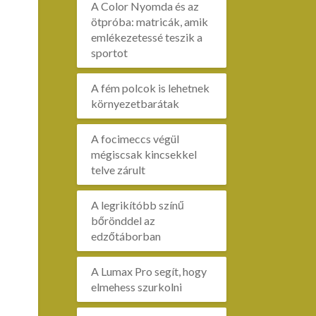
A Color Nyomda és az
ötpróba: matricák, amik
emlékezetessé teszik a
sportot
A fém polcok is lehetnek
környezetbarátak
A focimeccs végül
mégiscsak kincsekkel
telve zárult
A legrikítóbb színű
bőrönddel az
edzőtáborban
A Lumax Pro segít, hogy
elmehess szurkolni