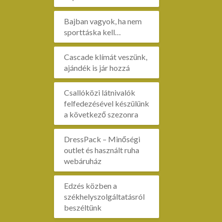
Bajban vagyok, ha nem
sporttáska kell…
Cascade klímát veszünk,
ajándék is jár hozzá
Csallóközi látnivalók
felfedezésével készülünk
a következő szezonra
DressPack – Minőségi
outlet és használt ruha
webáruház
Edzés közben a
székhelyszolgáltatásról
beszéltünk