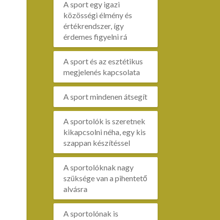
A sport egy igazi
közösségi élmény és
értékrendszer, így
érdemes figyelni rá
A sport és az esztétikus
megjelenés kapcsolata
A sport mindenen átsegít
A sportolók is szeretnek
kikapcsolni néha, egy kis
szappan készítéssel
A sportolóknak nagy
szüksége van a pihentető
alvásra
A sportolónak is