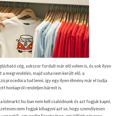
ízható cég, sokszor fordult már elő velem is, és sok ilyen
ett a megrendelés, majd soha nem került elő. a
 procedúra tud lenni, így egy ilyen élmény már el tudja
tt honlapról rendeljen bármit is.
 lolmarkt.hu-ban nem kell csalódnunk és azt fogjuk kapni,
szetesen nem fogjuk kihagyni azt se, hogy személyesen
s van nekik, egy pedig Soroksáron, ami tőlünk pár perc