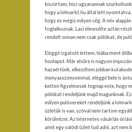
kiszúrtam, hisz ugyanannak szurkoltunk. 
hogy a lolmarkt.hu által lett nyomtatva.
hogy ez mégis milyen cég. A név alapjá
foglalkoznak. Laci elmesélte aztán rész
rendelt onnan nem csak pólókat, de puló
Eléggé izgatott lettem, hiába ment élő
honlapot. Már elsőre is nagyon impozán
hazaértünk, elkezdtem jobban kutakodni, 
menyasszonyommal, eléggé bele is ástu
ketten figyelmesek tegnap este, hogy má
pólókat rendeljünk majd magunknak. Ezen
milyen pulóvereket rendeljünk a lolmarkt.
üzletük is van, szóval nem tartom egyál
körülnézni. Az internetes vásárlás óriá
amit egy valódi üzlet tud adni, azt nem b