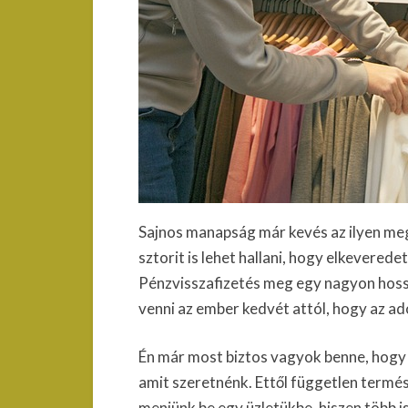
Sajnos manapság már kevés az ilyen megb
sztorit is lehet hallani, hogy elkevered
Pénzvisszafizetés meg egy nagyon hosszú
venni az ember kedvét attól, hogy az ado
Én már most biztos vagyok benne, hogy a
amit szeretnénk. Ettől független termé
menjünk be egy üzletükbe, hiszen több i