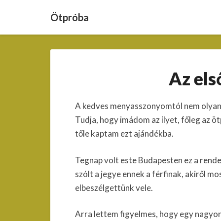
Ötpróba
Az els
A kedves menyasszonyomtól nem olyan 
Tudja, hogy imádom az ilyet, főleg az öt
tőle kaptam ezt ajándékba.
Tegnap volt este Budapesten ez a rendez
szólt a jegye ennek a férfinak, akiről mo
elbeszélgettünk vele.
Arra lettem figyelmes, hogy egy nagyon 