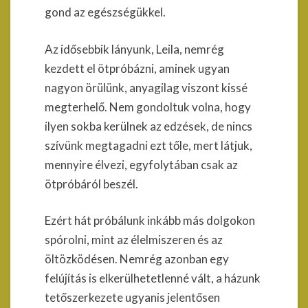
gond az egészségükkel.
Az idősebbik lányunk, Leila, nemrég
kezdett el ötpróbázni, aminek ugyan
nagyon örülünk, anyagilag viszont kissé
megterhelő. Nem gondoltuk volna, hogy
ilyen sokba kerülnek az edzések, de nincs
szívünk megtagadni ezt tőle, mert látjuk,
mennyire élvezi, egyfolytában csak az
ötpróbáról beszél.
Ezért hát próbálunk inkább más dolgokon
spórolni, mint az élelmiszeren és az
öltözködésen. Nemrég azonban egy
felújítás is elkerülhetetlenné vált, a házunk
tetőszerkezete ugyanis jelentősen