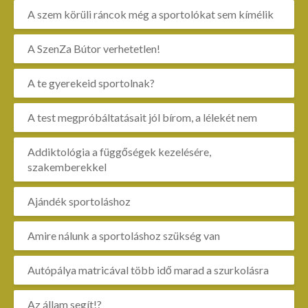
A szem körüli ráncok még a sportolókat sem kímélik
A SzenZa Bútor verhetetlen!
A te gyerekeid sportolnak?
A test megpróbáltatásait jól bírom, a lélekét nem
Addiktológia a függőségek kezelésére,
szakemberekkel
Ajándék sportoláshoz
Amire nálunk a sportoláshoz szükség van
Autópálya matricával több idő marad a szurkolásra
Az állam segít!?