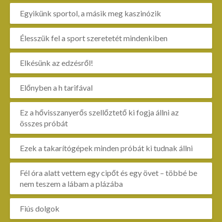
Egyikünk sportol, a másik meg kaszinózik
Élesszük fel a sport szeretetét mindenkiben
Elkésünk az edzésről!
Előnyben a h tarifával
Ez a hővisszanyerős szellőztető ki fogja állni az
összes próbát
Ezek a takarítógépek minden próbát ki tudnak állni
Fél óra alatt vettem egy cipőt és egy övet – többé be
nem teszem a lábam a plázába
Fiús dolgok