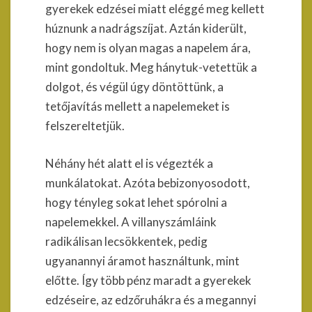
gyerekek edzései miatt eléggé meg kellett
húznunk a nadrágszíjat. Aztán kiderült,
hogy nem is olyan magas a napelem ára,
mint gondoltuk. Meg hánytuk-vetettük a
dolgot, és végül úgy döntöttünk, a
tetőjavítás mellett a napelemeket is
felszereltetjük.
Néhány hét alatt el is végezték a
munkálatokat. Azóta bebizonyosodott,
hogy tényleg sokat lehet spórolni a
napelemekkel. A villanyszámláink
radikálisan lecsökkentek, pedig
ugyanannyi áramot használtunk, mint
előtte. Így több pénz maradt a gyerekek
edzéseire, az edzőruhákra és a megannyi