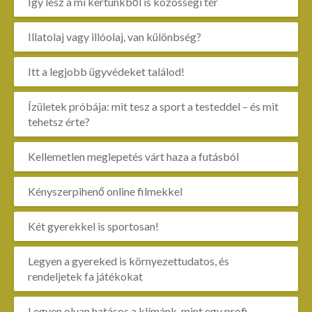
Így lesz a mi kertünkből is közösségi tér
Illatolaj vagy illóolaj, van különbség?
Itt a legjobb ügyvédeket találod!
Ízületek próbája: mit tesz a sport a testeddel – és mit
tehetsz érte?
Kellemetlen meglepetés várt haza a futásból
Kényszerpihenő online filmekkel
Két gyerekkel is sportosan!
Legyen a gyereked is környezettudatos, és
rendeljetek fa játékokat
Legyen olyan hatásos a klímánk, mint egy profi