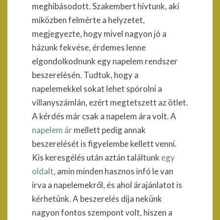
meghibásodott. Szakembert hívtunk, aki
miközben felmérte a helyzetet,
megjegyezte, hogy mivel nagyon jó a
házunk fekvése, érdemes lenne
elgondolkodnunk egy napelem rendszer
beszerelésén. Tudtuk, hogy a
napelemekkel sokat lehet spórolni a
villanyszámlán, ezért megtetszett az ötlet.
A kérdés már csak a napelem ára volt. A
napelem ár
mellett pedig annak
beszerelését is figyelembe kellett venni.
Kis keresgélés után aztán találtunk
egy
oldalt
, amin minden hasznos infó le van
írva a napelemekről, és ahol árajánlatot is
kérhetünk. A beszerelés díja nekünk
nagyon fontos szempont volt, hiszen a