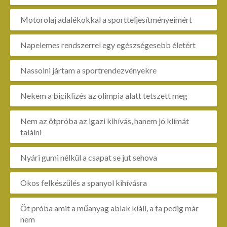
Motorolaj adalékokkal a sportteljesítményeimért
Napelemes rendszerrel egy egészségesebb életért
Nassolni jártam a sportrendezvényekre
Nekem a biciklizés az olimpia alatt tetszett meg
Nem az ötpróba az igazi kihívás, hanem jó klímát
találni
Nyári gumi nélkül a csapat se jut sehova
Okos felkészülés a spanyol kihívásra
Öt próba amit a műanyag ablak kiáll, a fa pedig már
nem