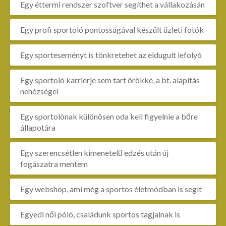
Egy éttermi rendszer szoftver segíthet a vállakozásán
Egy profi sportoló pontosságával készült üzleti fotók
Egy sporteseményt is tönkretehet az eldugult lefolyó
Egy sportoló karrierje sem tart örökké, a bt. alapítás
nehézségei
Egy sportolónak különösen oda kell figyelnie a bőre
állapotára
Egy szerencsétlen kimenetelű edzés után új
fogászatra mentem
Egy webshop, ami még a sportos életmódban is segít
Egyedi női póló, családunk sportos tagjainak is