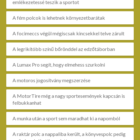
emlékezetessé teszik a sportot
A fém polcok is lehetnek környezetbarátak
A focimeccs végül mégiscsak kincsekkel telve zárult
A legrikítóbb színű bőrönddel az edzőtáborban
A Lumax Pro segít, hogy elmehess szurkolni
A motoros jogosítvány megszerzése
A MotorTire még a nagy sportesemények kapcsán is
felbukkanhat
A munka után a sport sem maradhat ki a napomból
A raktár polc a nappaliba került, a könyvespolc pedig