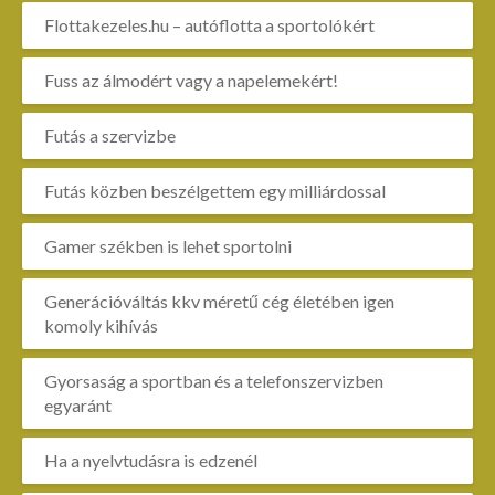
Flottakezeles.hu – autóflotta a sportolókért
Fuss az álmodért vagy a napelemekért!
Futás a szervizbe
Futás közben beszélgettem egy milliárdossal
Gamer székben is lehet sportolni
Generációváltás kkv méretű cég életében igen
komoly kihívás
Gyorsaság a sportban és a telefonszervizben
egyaránt
Ha a nyelvtudásra is edzenél