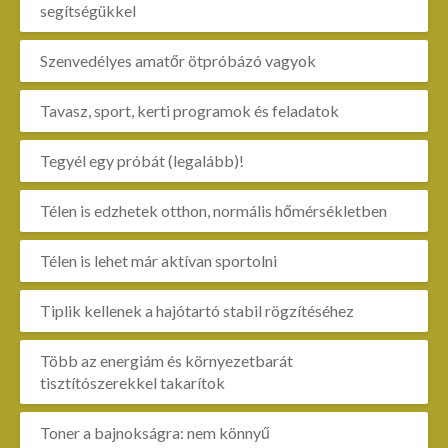
segítségükkel
Szenvedélyes amatőr ötpróbázó vagyok
Tavasz, sport, kerti programok és feladatok
Tegyél egy próbát (legalább)!
Télen is edzhetek otthon, normális hőmérsékletben
Télen is lehet már aktívan sportolni
Tiplik kellenek a hajótartó stabil rögzítéséhez
Több az energiám és környezetbarát
tisztítószerekkel takarítok
Toner a bajnokságra: nem könnyű