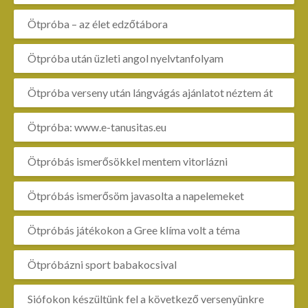
Ötpróba – az élet edzőtábora
Ötpróba után üzleti angol nyelvtanfolyam
Ötpróba verseny után lángvágás ajánlatot néztem át
Ötpróba: www.e-tanusitas.eu
Ötpróbás ismerősökkel mentem vitorlázni
Ötpróbás ismerősöm javasolta a napelemeket
Ötpróbás játékokon a Gree klíma volt a téma
Ötpróbázni sport babakocsival
Siófokon készültünk fel a következő versenyünkre