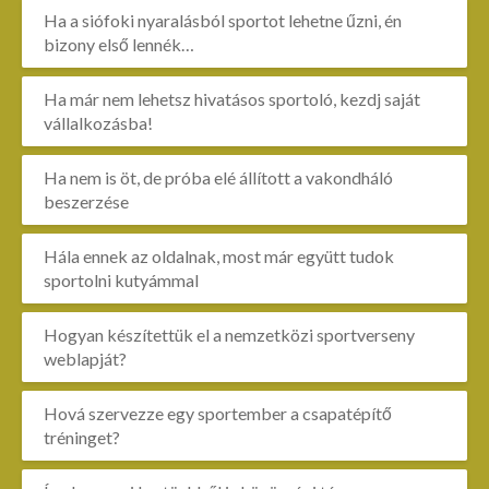
Ha a siófoki nyaralásból sportot lehetne űzni, én
bizony első lennék…
Ha már nem lehetsz hivatásos sportoló, kezdj saját
vállalkozásba!
Ha nem is öt, de próba elé állított a vakondháló
beszerzése
Hála ennek az oldalnak, most már együtt tudok
sportolni kutyámmal
Hogyan készítettük el a nemzetközi sportverseny
weblapját?
Hová szervezze egy sportember a csapatépítő
tréninget?