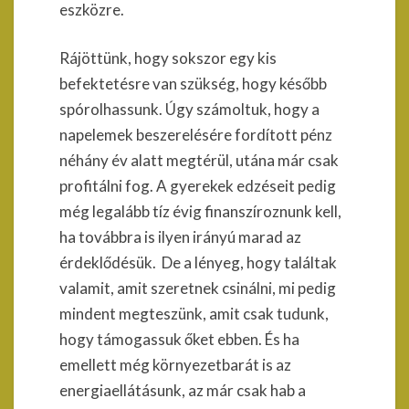
eszközre.
Rájöttünk, hogy sokszor egy kis
befektetésre van szükség, hogy később
spórolhassunk. Úgy számoltuk, hogy a
napelemek beszerelésére fordított pénz
néhány év alatt megtérül, utána már csak
profitálni fog. A gyerekek edzéseit pedig
még legalább tíz évig finanszíroznunk kell,
ha továbbra is ilyen irányú marad az
érdeklődésük. De a lényeg, hogy találtak
valamit, amit szeretnek csinálni, mi pedig
mindent megteszünk, amit csak tudunk,
hogy támogassuk őket ebben. És ha
emellett még környezetbarát is az
energiaellátásunk, az már csak hab a