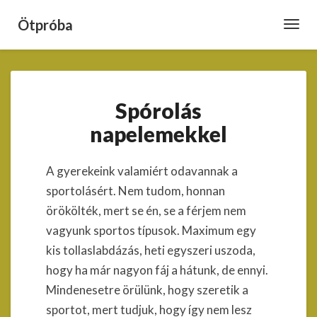
Ötpróba
Toggl
Navig
Spórolás
Spórolás
napelemekkel
napelemekkel
A gyerekeink valamiért odavannak a
sportolásért. Nem tudom, honnan
örökölték, mert se én, se a férjem nem
vagyunk sportos típusok. Maximum egy
kis tollaslabdázás, heti egyszeri uszoda,
hogy ha már nagyon fáj a hátunk, de ennyi.
Mindenesetre örülünk, hogy szeretik a
sportot, mert tudjuk, hogy így nem lesz