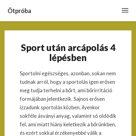
Ötpróba
Toggl
Navig
Sport
Sport után arcápolás 4
után
arcápolás
lépésben
4
lépésben
Sportolni egészséges, azonban, sokan nem
tudnak arról, hogy a sportolás igen erősen
meg tudja terhelni a bőrt, ami bőrirritáció
formájában jelentkezik. Sajnos erősen
izzadunk sportolás közben, ilyenkor
sokféle ásványi anyag, valamint só oldódik
fel, ami miatt hiány keletkezik a bőrünkben,
és ezért sokkal érzékenyebbé válik a