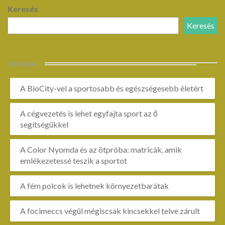
Keresés
Keresés
CIKKEIM
A BioCity-vel a sportosabb és egészségesebb életért
A cégvezetés is lehet egyfajta sport az ő
segítségükkel
A Color Nyomda és az ötpróba: matricák, amik
emlékezetessé teszik a sportot
A fém polcok is lehetnek környezetbarátak
A focimeccs végül mégiscsak kincsekkel telve zárult