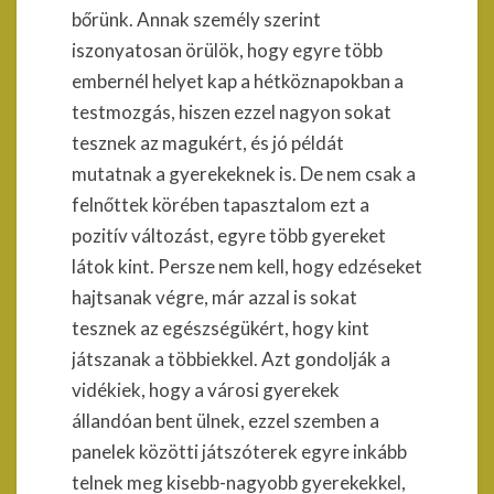
bőrünk. Annak személy szerint
iszonyatosan örülök, hogy egyre több
embernél helyet kap a hétköznapokban a
testmozgás, hiszen ezzel nagyon sokat
tesznek az magukért, és jó példát
mutatnak a gyerekeknek is. De nem csak a
felnőttek körében tapasztalom ezt a
pozitív változást, egyre több gyereket
látok kint. Persze nem kell, hogy edzéseket
hajtsanak végre, már azzal is sokat
tesznek az egészségükért, hogy kint
játszanak a többiekkel. Azt gondolják a
vidékiek, hogy a városi gyerekek
állandóan bent ülnek, ezzel szemben a
panelek közötti játszóterek egyre inkább
telnek meg kisebb-nagyobb gyerekekkel,