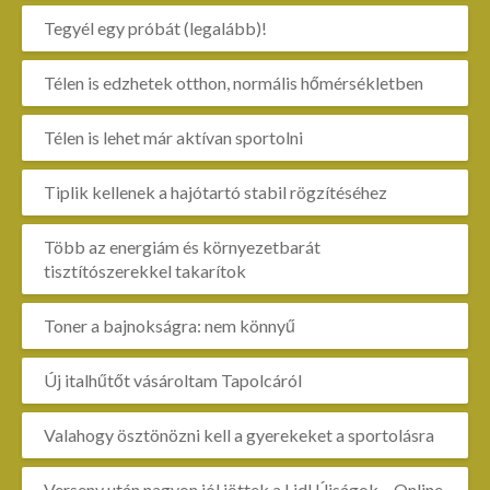
Tegyél egy próbát (legalább)!
Télen is edzhetek otthon, normális hőmérsékletben
Télen is lehet már aktívan sportolni
Tiplik kellenek a hajótartó stabil rögzítéséhez
Több az energiám és környezetbarát
tisztítószerekkel takarítok
Toner a bajnokságra: nem könnyű
Új italhűtőt vásároltam Tapolcáról
Valahogy ösztönözni kell a gyerekeket a sportolásra
Verseny után nagyon jól jöttek a Lidl Újságok – Online