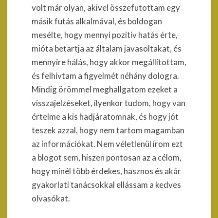
volt már olyan, akivel összefutottam egy
másik futás alkalmával, és boldogan
mesélte, hogy mennyi pozitív hatás érte,
mióta betartja az általam javasoltakat, és
mennyire hálás, hogy akkor megállítottam,
és felhívtam a figyelmét néhány dologra.
Mindig örömmel meghallgatom ezeket a
visszajelzéseket, ilyenkor tudom, hogy van
értelme a kis hadjáratomnak, és hogy jót
teszek azzal, hogy nem tartom magamban
az információkat. Nem véletlenül írom ezt
a blogot sem, hiszen pontosan az a célom,
hogy minél több érdekes, hasznos és akár
gyakorlati tanácsokkal ellássam a kedves
olvasókat.