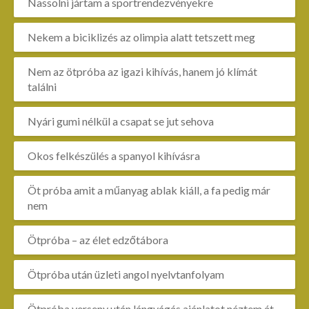
Nassolni jártam a sportrendezvényekre
Nekem a biciklizés az olimpia alatt tetszett meg
Nem az ötpróba az igazi kihívás, hanem jó klímát
találni
Nyári gumi nélkül a csapat se jut sehova
Okos felkészülés a spanyol kihívásra
Öt próba amit a műanyag ablak kiáll, a fa pedig már
nem
Ötpróba – az élet edzőtábora
Ötpróba után üzleti angol nyelvtanfolyam
Ötpróba verseny után lángvágás ajánlatot néztem át