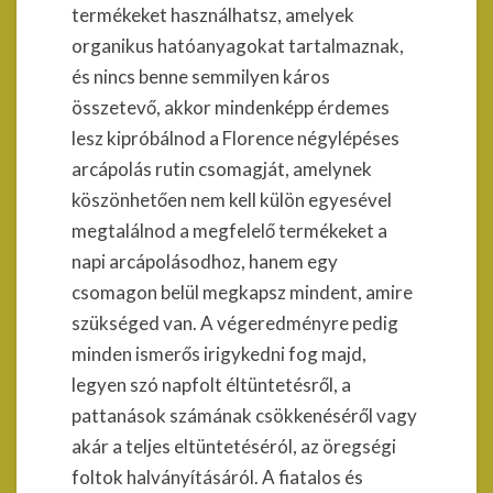
termékeket használhatsz, amelyek
organikus hatóanyagokat tartalmaznak,
és nincs benne semmilyen káros
összetevő, akkor mindenképp érdemes
lesz kipróbálnod a Florence négylépéses
arcápolás rutin csomagját, amelynek
köszönhetően nem kell külön egyesével
megtalálnod a megfelelő termékeket a
napi arcápolásodhoz, hanem egy
csomagon belül megkapsz mindent, amire
szükséged van. A végeredményre pedig
minden ismerős irigykedni fog majd,
legyen szó napfolt éltüntetésről, a
pattanások számának csökkenéséről vagy
akár a teljes eltüntetéséról, az öregségi
foltok halványításáról. A fiatalos és