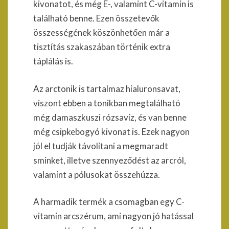
kivonatot, és még E-, valamint C-vitamin is
található benne. Ezen összetevők
összességének köszönhetően már a
tisztítás szakaszában történik extra
táplálás is.
Az arctonik is tartalmaz hialuronsavat,
viszont ebben a tonikban megtalálható
még damaszkuszi rózsavíz, és van benne
még csipkebogyó kivonat is. Ezek nagyon
jól el tudják távolítani a megmaradt
sminket, illetve szennyeződést az arcról,
valamint a pólusokat összehúzza.
A harmadik termék a csomagban egy C-
vitamin arcszérum, ami nagyon jó hatással