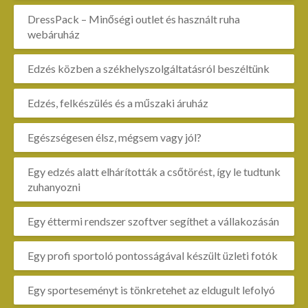
DressPack – Minőségi outlet és használt ruha
webáruház
Edzés közben a székhelyszolgáltatásról beszéltünk
Edzés, felkészülés és a műszaki áruház
Egészségesen élsz, mégsem vagy jól?
Egy edzés alatt elhárították a csőtörést, így le tudtunk
zuhanyozni
Egy éttermi rendszer szoftver segíthet a vállakozásán
Egy profi sportoló pontosságával készült üzleti fotók
Egy sporteseményt is tönkretehet az eldugult lefolyó