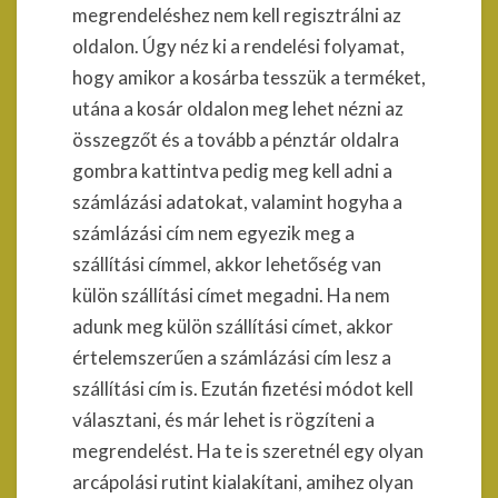
megrendeléshez nem kell regisztrálni az
oldalon. Úgy néz ki a rendelési folyamat,
hogy amikor a kosárba tesszük a terméket,
utána a kosár oldalon meg lehet nézni az
összegzőt és a tovább a pénztár oldalra
gombra kattintva pedig meg kell adni a
számlázási adatokat, valamint hogyha a
számlázási cím nem egyezik meg a
szállítási címmel, akkor lehetőség van
külön szállítási címet megadni. Ha nem
adunk meg külön szállítási címet, akkor
értelemszerűen a számlázási cím lesz a
szállítási cím is. Ezután fizetési módot kell
választani, és már lehet is rögzíteni a
megrendelést. Ha te is szeretnél egy olyan
arcápolási rutint kialakítani, amihez olyan