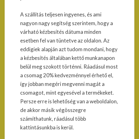
A szállítás teljesen ingyenes, és ami
nagyon nagy segítség szerintem, hogy a
várható kézbesítés dátuma minden
esetben fel van tüntetve az oldalon. Az
eddigiek alapján azt tudom mondani, hogy
a kézbesítés általában kettő munkanapon
belül meg szokott történni. Ráadásul most
a csomag 20% kedvezménnyel érhető el,
így jobban megéri megvenni magát a
csomagot, mint egyesével a termékeket.
Persze erre is lehetőség van a weboldalon,
de akkor másik végösszegre
számíthatunk, ráadásul több
kattintásunkba is kerül.