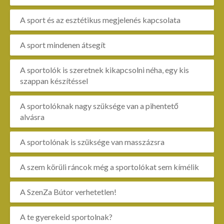
A sport és az esztétikus megjelenés kapcsolata
A sport mindenen átsegít
A sportolók is szeretnek kikapcsolni néha, egy kis
szappan készítéssel
A sportolóknak nagy szüksége van a pihentető
alvásra
A sportolónak is szüksége van masszázsra
A szem körüli ráncok még a sportolókat sem kímélik
A SzenZa Bútor verhetetlen!
A te gyerekeid sportolnak?