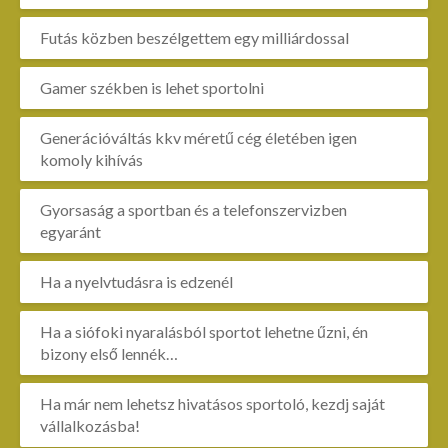
Futás közben beszélgettem egy milliárdossal
Gamer székben is lehet sportolni
Generációváltás kkv méretű cég életében igen
komoly kihívás
Gyorsaság a sportban és a telefonszervizben
egyaránt
Ha a nyelvtudásra is edzenél
Ha a siófoki nyaralásból sportot lehetne űzni, én
bizony első lennék…
Ha már nem lehetsz hivatásos sportoló, kezdj saját
vállalkozásba!