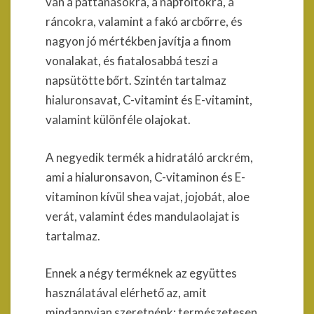
van a pattanásokra, a napfoltokra, a
ráncokra, valamint a fakó arcbőrre, és
nagyon jó mértékben javítja a finom
vonalakat, és fiatalosabbá teszi a
napsütötte bőrt. Szintén tartalmaz
hialuronsavat, C-vitamint és E-vitamint,
valamint különféle olajokat.
A negyedik termék a hidratáló arckrém,
ami a hialuronsavon, C-vitaminon és E-
vitaminon kívül shea vajat, jojobát, aloe
verát, valamint édes mandulaolajat is
tartalmaz.
Ennek a négy terméknek az együttes
használatával elérhető az, amit
mindannyian szeretnénk: természetesen