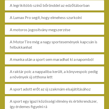
A legrikítóbb színű bőrönddel az edzőtáborban
A Lumax Pro segít, hogy elmehess szurkolni
A motoros jogosítvány megszerzése
A MotorTire még a nagy sportesemények kapcsán is
felbukkanhat
A munka után a sport sem maradhat ki a napomból
A raktár polc a nappaliba került, a könyvespolc pedig
a növények új otthona lett
A sport adott erőt az új szakmám elsajátításához
A sport egy igazi közösségi élmény és értékrendszer,
így érdemes figyelni rá