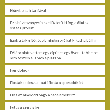
Előnyben a h tarifával
Ez a hővisszanyerős szellőztető ki fogja állni az
összes próbát
Ezek a takarítógépek minden próbát ki tudnak állni
Fél óra alatt vettem egy cipőt és egy övet – többé be
nem teszem a lábam a plázába
Fiús dolgok
Flottakezeles.hu – autóflotta a sportolókért
Fuss az álmodért vagy a napelemekért!
Futás a szervizbe