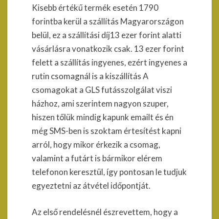
Kisebb értékű termék esetén 1790
forintba kerül a szállítás Magyarországon
belül, ez a szállítási díj13 ezer forint alatti
vásárlásra vonatkozik csak. 13 ezer forint
felett a szállítás ingyenes, ezért ingyenes a
rutin csomagnál is a kiszállítás A
csomagokat a GLS futásszolgálat viszi
házhoz, ami szerintem nagyon szuper,
hiszen tőlük mindig kapunk emailt és én
még SMS-ben is szoktam értesítést kapni
arról, hogy mikor érkezik a csomag,
valamint a futárt is bármikor elérem
telefonon keresztül, így pontosan le tudjuk
egyeztetni az átvétel időpontját.
Az első rendelésnél észrevettem, hogy a