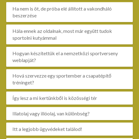
Ha nem is öt, de próba elé állított a vakondháló
beszerzése
Hála ennek az oldalnak, most már együtt tudok
sportolni kutyámmal
Hogyan készítettük el a nemzetközi sportverseny
weblapját?
Hová szervezze egy sportember a csapatépítő
tréninget?
Így lesz a mi kertünkből is közösségi tér
Illatolaj vagy illóolaj, van különbség?
Itt a legjobb ügyvédeket találod!