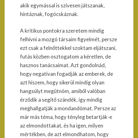
akik egymással is szívesen játszanak,
hintáznak, fogócskáznak.
A kritikus pontokra szeretem mindig
felhívni a mozgó társaim figyelmét, persze
ezt csak a felnőttekkel szoktam eljátszani,
futás közben osztogatom a kéretlen, de
hasznos tanácsaimat. Azt gondolnád,
hogy negatívan fogadják az emberek, de
azt hiszem, hogy sikerül mindig olyan
hangsúlyt megütnöm, amiből valóban
érződik a segítő szándék, így mindig
meghallgatják a mondandómat. Persze az
már más téma, hogy tényleg betartják-e
az elmondottakat, és ha igen, milyen
mértékben, de azt elmondhatom, hogy