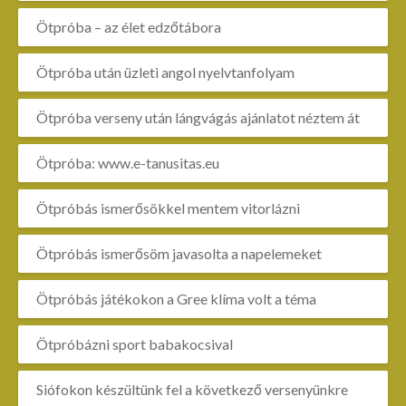
Ötpróba – az élet edzőtábora
Ötpróba után üzleti angol nyelvtanfolyam
Ötpróba verseny után lángvágás ajánlatot néztem át
Ötpróba: www.e-tanusitas.eu
Ötpróbás ismerősökkel mentem vitorlázni
Ötpróbás ismerősöm javasolta a napelemeket
Ötpróbás játékokon a Gree klíma volt a téma
Ötpróbázni sport babakocsival
Siófokon készültünk fel a következő versenyünkre