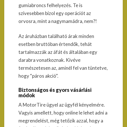
gumiabroncs felhelyezés. Te is
szívesebben bízol egy operációt az
orvosra, mint a nagymamádra, nem?!
Az áruházban található árak minden
esetben bruttóban értendők, tehát
tartalmazzák az áfát és általában egy
darabra vonatkoznak. Kivéve
természetesen az, aminél fel van tüntetve,
hogy “páros akció”.
Biztonságos és gyors vásárlási
módok
A MotorTire ügyel az ügyfél kényelmére.
Vagyis amellett, hogy online le lehet adni a
megrendelést, még tetőzik azzal, hogy a