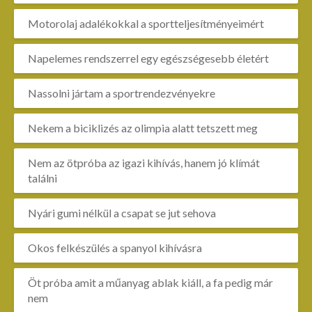
Motorolaj adalékokkal a sportteljesítményeimért
Napelemes rendszerrel egy egészségesebb életért
Nassolni jártam a sportrendezvényekre
Nekem a biciklizés az olimpia alatt tetszett meg
Nem az ötpróba az igazi kihívás, hanem jó klímát
találni
Nyári gumi nélkül a csapat se jut sehova
Okos felkészülés a spanyol kihívásra
Öt próba amit a műanyag ablak kiáll, a fa pedig már
nem