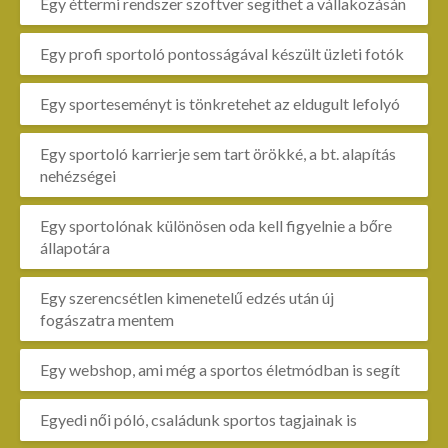
Egy éttermi rendszer szoftver segíthet a vállakozásán
Egy profi sportoló pontosságával készült üzleti fotók
Egy sporteseményt is tönkretehet az eldugult lefolyó
Egy sportoló karrierje sem tart örökké, a bt. alapítás
nehézségei
Egy sportolónak különösen oda kell figyelnie a bőre
állapotára
Egy szerencsétlen kimenetelű edzés után új
fogászatra mentem
Egy webshop, ami még a sportos életmódban is segít
Egyedi női póló, családunk sportos tagjainak is