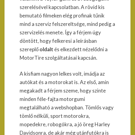
szerelésével kapcsolatban. A rövid kis
bemutató filmeken elég profinak tűnik
mind a szerviz felszereltsége, mind pedig a
szervizelés menete. Így a férjem úgy
döntött, hogy felkeresi a leírásban
szereplő
oldalt
és elkezdett nézelődni a
MotorTire szolgáltatásai kapcsán.
A kisfiam nagyon lelkes volt, imádja az
autókat és a motorokat is. Az első, amin
megakadt a férjem szeme, hogy szinte
minden féle-fajta motorgumi
megtalálható a webshopban. Tömlős vagy
tömlő nélküli, sport motorokra,
mopedekre, robogókra, a jó öreg Harley
Davidsonra, de akár még utánfutókra is