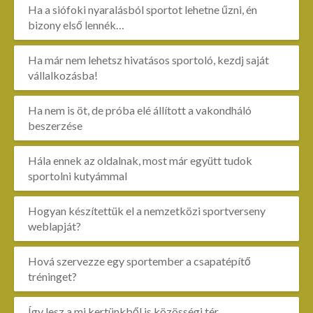
Ha a siófoki nyaralásból sportot lehetne űzni, én
bizony első lennék…
Ha már nem lehetsz hivatásos sportoló, kezdj saját
vállalkozásba!
Ha nem is öt, de próba elé állított a vakondháló
beszerzése
Hála ennek az oldalnak, most már együtt tudok
sportolni kutyámmal
Hogyan készítettük el a nemzetközi sportverseny
weblapját?
Hová szervezze egy sportember a csapatépítő
tréninget?
Így lesz a mi kertünkből is közösségi tér