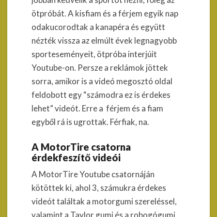
ötpróbát. A kisfiam és a férjem egyik nap
odakucorodtak a kanapéra és együtt
nézték vissza az elmúlt évek legnagyobb
sporteseményeit, ötpróba interjúit
Youtube-on. Persze a reklámok jöttek
sorra, amikor is a videó megosztó oldal
feldobott egy “számodra ez is érdekes
lehet” videót. Erre a férjem és a fiam
egyből rá is ugrottak. Férfiak, na.
A MotorTire csatorna
érdekfeszítő videói
A MotorTire Youtube csatornáján
kötöttek ki, ahol 3, számukra érdekes
videót találtak a motorgumi szereléssel,
valamint a Taylor gumi és a robogógumi