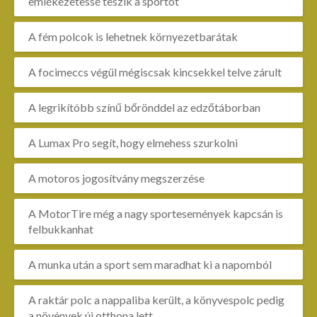
emlékezetessé teszik a sportot
A fém polcok is lehetnek környezetbarátak
A focimeccs végül mégiscsak kincsekkel telve zárult
A legrikítóbb színű bőrönddel az edzőtáborban
A Lumax Pro segít, hogy elmehess szurkolni
A motoros jogosítvány megszerzése
A MotorTire még a nagy sportesemények kapcsán is
felbukkanhat
A munka után a sport sem maradhat ki a napomból
A raktár polc a nappaliba került, a könyvespolc pedig
a növények új otthona lett