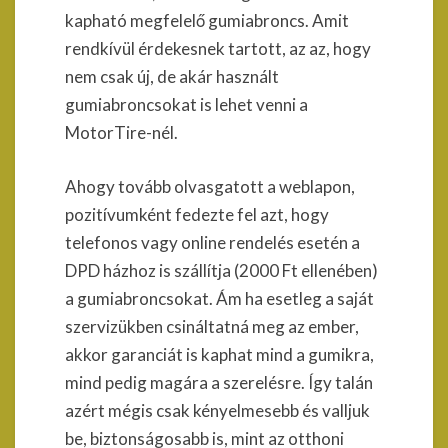
kapható megfelelő gumiabroncs. Amit
rendkívül érdekesnek tartott, az az, hogy
nem csak új, de akár használt
gumiabroncsokat is lehet venni a
MotorTire-nél.
Ahogy tovább olvasgatott a weblapon,
pozitívumként fedezte fel azt, hogy
telefonos vagy online rendelés esetén a
DPD házhoz is szállítja (2000 Ft ellenében)
a gumiabroncsokat. Ám ha esetleg a saját
szervizükben csináltatná meg az ember,
akkor garanciát is kaphat mind a gumikra,
mind pedig magára a szerelésre. Így talán
azért mégis csak kényelmesebb és valljuk
be, biztonságosabb is, mint az otthoni