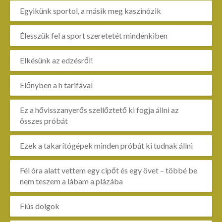
Egyikünk sportol, a másik meg kaszinózik
Élesszük fel a sport szeretetét mindenkiben
Elkésünk az edzésről!
Előnyben a h tarifával
Ez a hővisszanyerős szellőztető ki fogja állni az
összes próbát
Ezek a takarítógépek minden próbát ki tudnak állni
Fél óra alatt vettem egy cipőt és egy övet – többé be
nem teszem a lábam a plázába
Fiús dolgok