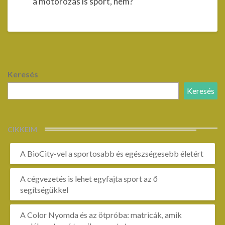
a motorozás is sport, nem?
Keresés
Keresés
CIKKEIM
A BioCity-vel a sportosabb és egészségesebb életért
A cégvezetés is lehet egyfajta sport az ő
segítségükkel
A Color Nyomda és az ötpróba: matricák, amik