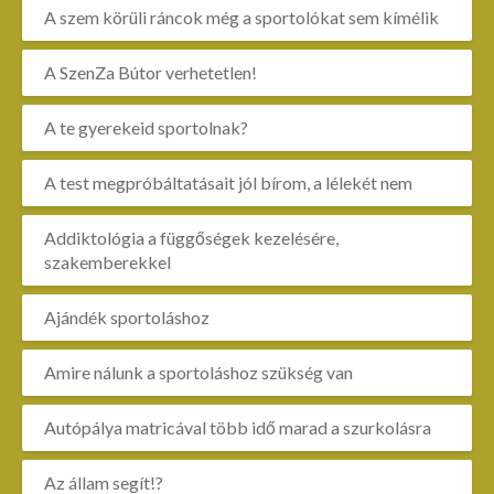
A szem körüli ráncok még a sportolókat sem kímélik
A SzenZa Bútor verhetetlen!
A te gyerekeid sportolnak?
A test megpróbáltatásait jól bírom, a lélekét nem
Addiktológia a függőségek kezelésére,
szakemberekkel
Ajándék sportoláshoz
Amire nálunk a sportoláshoz szükség van
Autópálya matricával több idő marad a szurkolásra
Az állam segít!?