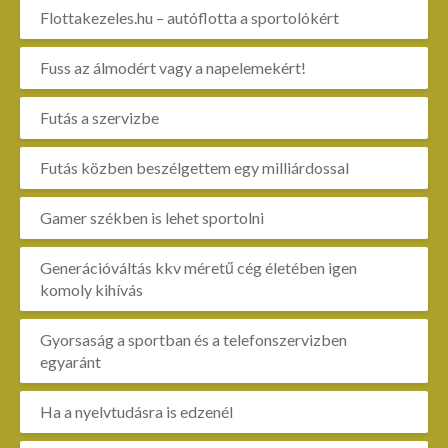
Flottakezeles.hu – autóflotta a sportolókért
Fuss az álmodért vagy a napelemekért!
Futás a szervizbe
Futás közben beszélgettem egy milliárdossal
Gamer székben is lehet sportolni
Generációváltás kkv méretű cég életében igen
komoly kihívás
Gyorsaság a sportban és a telefonszervizben
egyaránt
Ha a nyelvtudásra is edzenél