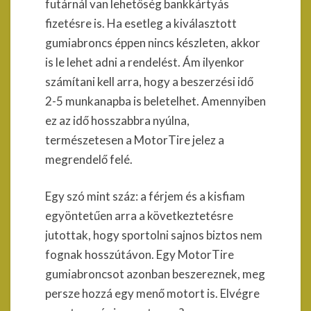
futárnál van lehetőség bankkártyás
fizetésre is. Ha esetleg a kiválasztott
gumiabroncs éppen nincs készleten, akkor
is le lehet adni a rendelést. Ám ilyenkor
számítani kell arra, hogy a beszerzési idő
2-5 munkanapba is beletelhet. Amennyiben
ez az idő hosszabbra nyúlna,
természetesen a MotorTire jelez a
megrendelő felé.
Egy szó mint száz: a férjem és a kisfiam
egyöntetűen arra a következtetésre
jutottak, hogy sportolni sajnos biztos nem
fognak hosszútávon. Egy MotorTire
gumiabroncsot azonban beszereznek, meg
persze hozzá egy menő motort is. Elvégre