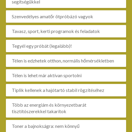
segítségükkel
Szenvedélyes amatőr ötpróbázó vagyok
Tavasz, sport, kerti programok és feladatok
Tegyél egy próbát (legalább)!
Télen is edzhetek otthon, normális hőmérsékletben
Télen is lehet már aktívan sportolni
Tiplik kellenek a hajótartó stabil rögzítéséhez
Több az energiám és környezetbarát
tisztítószerekkel takarítok
Toner a bajnokságra: nem könnyű