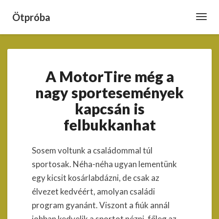
Ötpróba
Toggl
Navig
A
A MotorTire még a
MotorTire
még
nagy sportesemények
a
kapcsán is
nagy
sportesemények
felbukkanhat
kapcsán
is
felbukkanhat
Sosem voltunk a családommal túl
sportosak. Néha-néha ugyan lementünk
egy kicsit kosárlabdázni, de csak az
élvezet kedvéért, amolyan családi
program gyanánt. Viszont a fiúk annál
jobban kedvelik a sportot nézni, főleg az