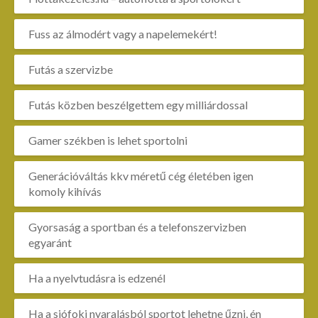
Fuss az álmodért vagy a napelemekért!
Futás a szervizbe
Futás közben beszélgettem egy milliárdossal
Gamer székben is lehet sportolni
Generációváltás kkv méretű cég életében igen
komoly kihívás
Gyorsaság a sportban és a telefonszervizben
egyaránt
Ha a nyelvtudásra is edzenél
Ha a siófoki nyaralásból sportot lehetne űzni, én