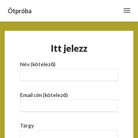
Ötpróba
Toggl
Navig
Itt
Itt jelezz
jelezz
Név (kötelező)
Email cím (kötelező)
Tárgy