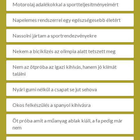
Motorolaj adalékokkal a sportteljesítményeimért
Napelemes rendszerrel egy egészségesebb életért
Nassolni jártam a sportrendezvényekre
Nekem a biciklizés az olimpia alatt tetszett meg
Nem az ötpróba az igazi kihívás, hanem jó klímát
találni
Nyári gumi nélkül a csapat se jut sehova
Okos felkészülés a spanyol kihívásra
Öt próba amit a műanyag ablak kiáll, a fa pedig már
nem