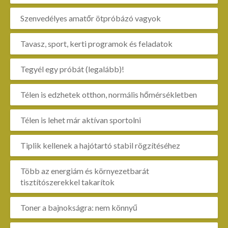
Szenvedélyes amatőr ötpróbázó vagyok
Tavasz, sport, kerti programok és feladatok
Tegyél egy próbát (legalább)!
Télen is edzhetek otthon, normális hőmérsékletben
Télen is lehet már aktívan sportolni
Tiplik kellenek a hajótartó stabil rögzítéséhez
Több az energiám és környezetbarát
tisztítószerekkel takarítok
Toner a bajnokságra: nem könnyű