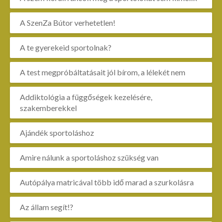
A SzenZa Bútor verhetetlen!
A te gyerekeid sportolnak?
A test megpróbáltatásait jól bírom, a lélekét nem
Addiktológia a függőségek kezelésére,
szakemberekkel
Ajándék sportoláshoz
Amire nálunk a sportoláshoz szükség van
Autópálya matricával több idő marad a szurkolásra
Az állam segít!?