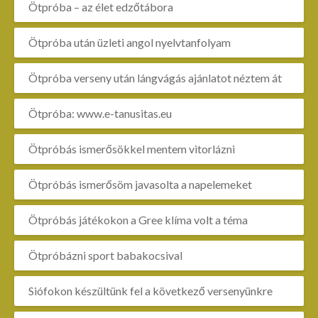
Ötpróba – az élet edzőtábora
Ötpróba után üzleti angol nyelvtanfolyam
Ötpróba verseny után lángvágás ajánlatot néztem át
Ötpróba: www.e-tanusitas.eu
Ötpróbás ismerősökkel mentem vitorlázni
Ötpróbás ismerősöm javasolta a napelemeket
Ötpróbás játékokon a Gree klíma volt a téma
Ötpróbázni sport babakocsival
Siófokon készültünk fel a következő versenyünkre