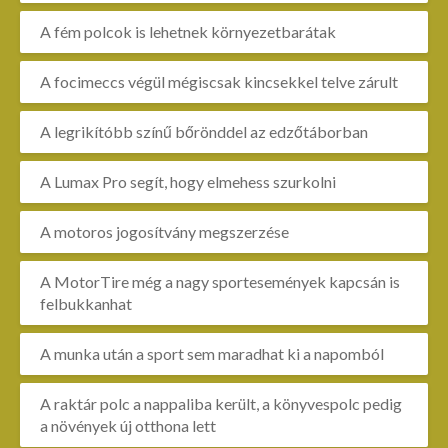
A fém polcok is lehetnek környezetbarátak
A focimeccs végül mégiscsak kincsekkel telve zárult
A legrikítóbb színű bőrönddel az edzőtáborban
A Lumax Pro segít, hogy elmehess szurkolni
A motoros jogosítvány megszerzése
A MotorTire még a nagy sportesemények kapcsán is
felbukkanhat
A munka után a sport sem maradhat ki a napomból
A raktár polc a nappaliba került, a könyvespolc pedig
a növények új otthona lett