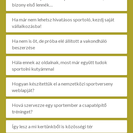
bizony első lennék…
Ha már nem lehetsz hivatásos sportoló, kezdj saját
vállalkozásba!
Ha nem is öt, de próba elé állított a vakondháló
beszerzése
Hála ennek az oldalnak, most már együtt tudok
sportolni kutyámmal
Hogyan készítettük el a nemzetközi sportverseny
weblapját?
Hová szervezze egy sportember a csapatépítő
tréninget?
Így lesz a mi kertünkből is közösségi tér