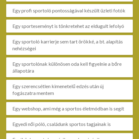
Egy profi sportoló pontosságával készült üzleti fotók
Egy sporteseményt is tönkretehet az eldugult lefolyó
Egy sportoló karrierje sem tart örökké, a bt. alapítás
nehézségei
Egy sportolónak különösen oda kell figyelnie a bőre
állapotára
Egy szerencsétlen kimenetelű edzés után új
fogászatra mentem
Egy webshop, ami még a sportos életmódban is segít
Egyedi női póló, családunk sportos tagjainak is