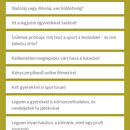
Illatolaj vagy illóolaj, van különbség?
Itt a legjobb ügyvédeket találod!
Ízületek próbája: mit tesz a sport a testeddel – és mit
tehetsz érte?
Kellemetlen meglepetés várt haza a futásból
Kényszerpihenő online filmekkel
Két gyerekkel is sportosan!
Legyen a gyereked is környezettudatos, és
rendeljetek fa játékokat
Legyen olyan hatásos a klímánk, mint egy profi
sportoló