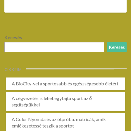
Keresés
Keresés
CIKKEIM
A BioCity-vel a sportosabb és egészségesebb életért
A cégvezetés is lehet egyfajta sport az ő
segítségükkel
A Color Nyomda és az ötpróba: matricák, amik
emlékezetessé teszik a sportot