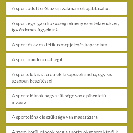
A sport adott erőt az új szakmám elsajátításához
A sport egy igazi közösségi élmény és értékrendszer,
így érdemes figyelni rá
A sport és az esztétikus megjelenés kapcsolata
A sport mindenen átsegít
A sportolók is szeretnek kikapcsolni néha, egy kis
szappan készítéssel
A sportolóknak nagy szüksége van a pihentető
alvásra
A sportolónak is szüksége van masszázsra
A szem körüli ráncok még a sportolókat sem kímélik