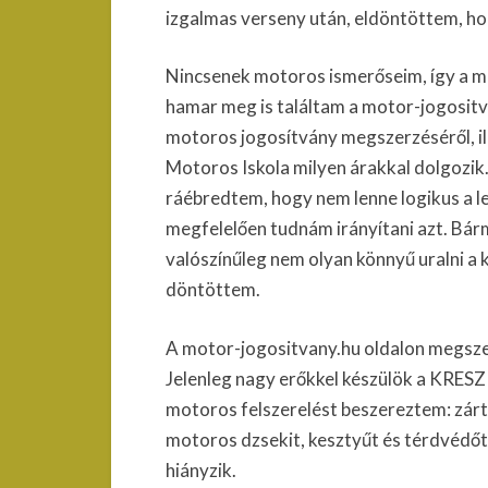
izgalmas verseny után, eldöntöttem, h
Nincsenek motoros ismerőseim, így a m
hamar meg is találtam a motor-jogositv
motoros jogosítvány megszerzéséről, ill
Motoros Iskola milyen árakkal dolgozik
ráébredtem, hogy nem lenne logikus a l
megfelelően tudnám irányítani azt. Bárm
valószínűleg nem olyan könnyű uralni a
döntöttem.
A motor-jogositvany.hu oldalon megszer
Jelenleg nagy erőkkel készülök a KRESZ
motoros felszerelést beszereztem: zárt
motoros dzsekit, kesztyűt és térdvédőt 
hiányzik.