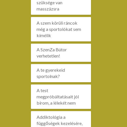
szüksége van
masszázsra
A szem körüli ráncok
még a sportolókat sem
kímélik
A SzenZa Bútor
verhetetlen!
A te gyerekeid
sportolnak?
A test
megpróbáltatásait jól
bírom, a lélekét nem
Addiktológia a
függőségek kezelésére,