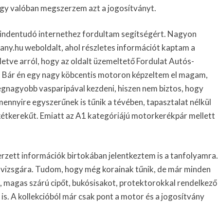
ogy valóban megszerzem azt a jogosítványt.
indentudó internethez fordultam segítségért. Nagyon
any.hu weboldalt, ahol részletes információt kaptam a
etve arról, hogy az oldalt üzemeltető Fordulat Autós-
. Bár én egy nagy köbcentis motoron képzeltem el magam,
egnagyobb vasparipával kezdeni, hiszen nem biztos, hogy
ennyire egyszerűnek is tűnik a tévében, tapasztalat nélkül
 kétkerekűt. Emiatt az A1 kategóriájú motorkerékpár mellett
zett információk birtokában jelentkeztem is a tanfolyamra.
 vizsgára. Tudom, hogy még korainak tűnik, de már minden
, magas szárú cipőt, bukósisakot, protektorokkal rendelkező
is. A kollekcióból már csak pont a motor és a jogosítvány