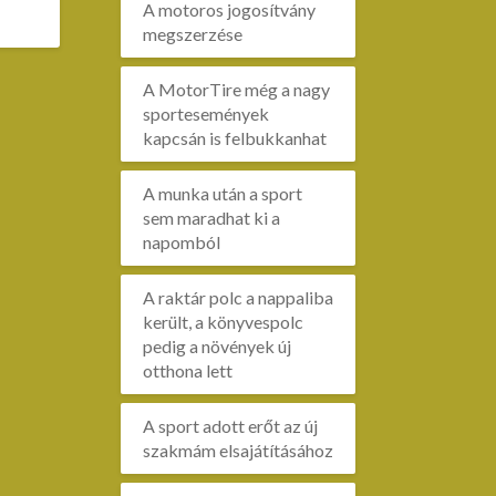
A motoros jogosítvány
megszerzése
A MotorTire még a nagy
sportesemények
kapcsán is felbukkanhat
A munka után a sport
sem maradhat ki a
napomból
A raktár polc a nappaliba
került, a könyvespolc
pedig a növények új
otthona lett
A sport adott erőt az új
szakmám elsajátításához