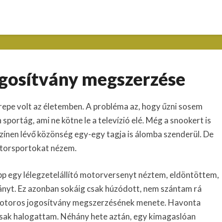
A
gosítvány megszerzése
motoros
jogosítvány
megszerzése
repe volt az életemben. A probléma az, hogy űzni sosem
 sportág, ami ne kötne le a televízió elé. Még a snookert is
zínen lévő közönség egy-egy tagja is álomba szenderül. De
otorsportokat nézem.
pp egy lélegzetelállító motorversenyt néztem, eldöntöttem,
ányt. Ez azonban sokáig csak húzódott, nem szántam rá
motoros jogosítvány megszerzésének menete. Havonta
csak halogattam. Néhány hete aztán, egy kimagaslóan