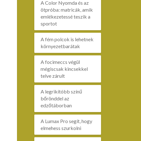
A Color Nyomda és az
ötpróba: matricák, amik
emlékezetessé teszik a
sportot
A fém polcok is lehetnek
környezetbarátak
A focimeccs végül
mégiscsak kincsekkel
telve zárult
A legrikítóbb színű
bőrönddel az
edzőtáborban
A Lumax Pro segít, hogy
elmehess szurkolni