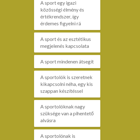
A sport egy igazi
közösségi élmény és
értékrendszer, így
érdemes figyelni rá
A sport és az esztétikus
megjelenés kapcsolata
A sport mindenen átsegít
A sportolók is szeretnek
kikapcsolni néha, egy kis
szappan készítéssel
A sportolóknak nagy
szüksége van a pihentető
alvásra
A sportolónak is