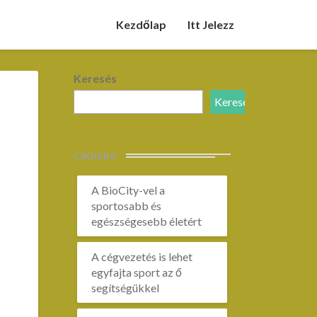
Kezdőlap
Itt Jelezz
Keresés
Keresés
CIKKEIM
A BioCity-vel a
sportosabb és
egészségesebb életért
A cégvezetés is lehet
egyfajta sport az ő
segítségükkel