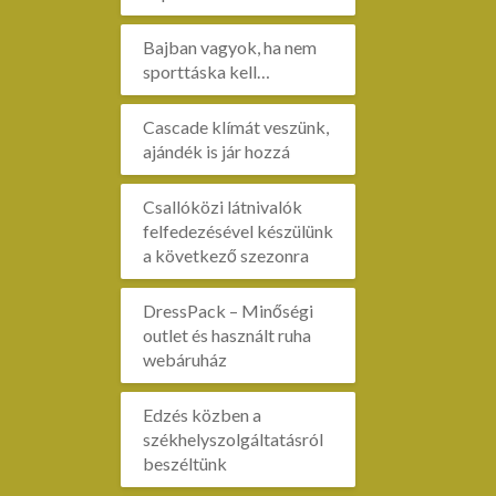
Bajban vagyok, ha nem
sporttáska kell…
Cascade klímát veszünk,
ajándék is jár hozzá
Csallóközi látnivalók
felfedezésével készülünk
a következő szezonra
DressPack – Minőségi
outlet és használt ruha
webáruház
Edzés közben a
székhelyszolgáltatásról
beszéltünk