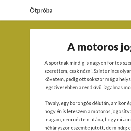
Ötpróba
A motoros jo
A sportnak mindig is nagyon fontos sze
szerettem, csak nézni. Szinte nincs olyan
követem, pedig ott sokszor még a helys
legszívesebben a rendkívül izgalmas m
Tavaly, egy borongós délután, amikor é
hogy én is leteszem a motoros jogosítv
magam, nem néztem utána, hogy mi a 
néhányszor eszembe jutott, de mindig 