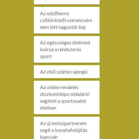
Az edzőtermi
csőtörésből szerencsére
nem lett nagyobb baj
Az egészséges életmód
kulcsa a rendszeres
sport
Az első számú rajongó
Az online rendelés
diszkontdepo oldaláról
segített a sportosabb
életben
Az új teniszpartnerem
segít a konyhafelújítás
kapcsán