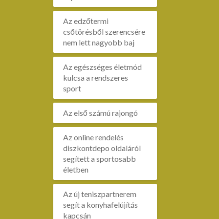
Az edzőtermi
csőtörésből szerencsére
nem lett nagyobb baj
Az egészséges életmód
kulcsa a rendszeres
sport
Az első számú rajongó
Az online rendelés
diszkontdepo oldaláról
segített a sportosabb
életben
Az új teniszpartnerem
segít a konyhafelújítás
kapcsán