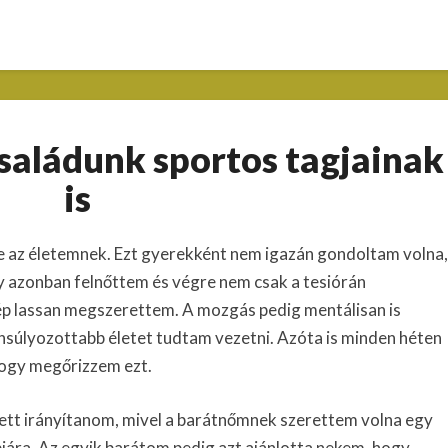
Egyedi
családunk sportos tagjainak
női
póló,
is
családunk
sportos
e az életemnek. Ezt gyerekként nem igazán gondoltam volna,
tagjainak
is
 azonban felnőttem és végre nem csak a tesiórán
ép lassan megszerettem. A mozgás pedig mentálisan is
yensúlyozottabb életet tudtam vezetni. Azóta is minden héten
 hogy megőrizzem ezt.
ett irányítanom, mivel a barátnőmnek szerettem volna egy
pjára. Az egyik barátom pedig azt ajánlotta nekem, hogy