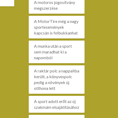
A motoros jogosítvány
megszerzése
A MotorTire még a nagy
sportesemények
kapcsán is felbukkanhat
A munka után a sport
sem maradhat ki a
napomból
A raktár polc a nappaliba
került, a könyvespolc
pedig a növények új
otthona lett
A sport adott erőt az új
szakmám elsajátításához