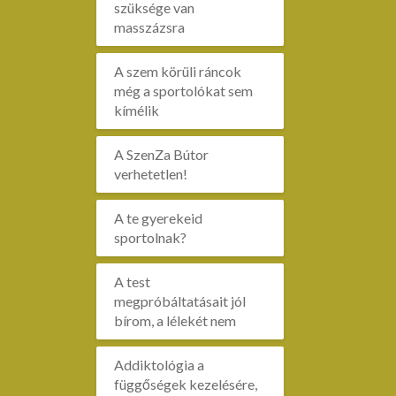
szüksége van
masszázsra
A szem körüli ráncok
még a sportolókat sem
kímélik
A SzenZa Bútor
verhetetlen!
A te gyerekeid
sportolnak?
A test
megpróbáltatásait jól
bírom, a lélekét nem
Addiktológia a
függőségek kezelésére,