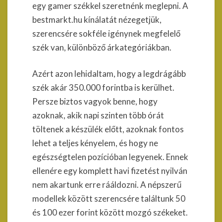
egy gamer székkel szeretnénk meglepni. A
bestmarkt.hu kínálatát nézegetjük,
szerencsére sokféle igénynek megfelelő
szék van, különböző árkategóriákban.
Azért azon lehidaltam, hogy a legdrágább
szék akár 350.000 forintba is kerülhet.
Persze biztos vagyok benne, hogy
azoknak, akik napi szinten több órát
töltenek a készülék előtt, azoknak fontos
lehet a teljes kényelem, és hogy ne
egészségtelen pozícióban legyenek. Ennek
ellenére egy komplett havi fizetést nyilván
nem akartunk erre rááldozni. A népszerű
modellek között szerencsére találtunk 50
és 100 ezer forint között mozgó székeket.