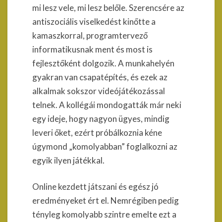
mi lesz vele, mi lesz belőle. Szerencsére az
antiszociális viselkedést kinőtte a
kamaszkorral, programtervező
informatikusnak ment és most is
fejlesztőként dolgozik. A munkahelyén
gyakran van csapatépítés, és ezek az
alkalmak sokszor videójátékozással
telnek. A kollégái mondogatták már neki
egy ideje, hogy nagyon ügyes, mindig
leveri őket, ezért próbálkoznia kéne
úgymond „komolyabban” foglalkozni az
egyik ilyen játékkal.
Online kezdett játszani és egész jó
eredményeket ért el. Nemrégiben pedig
tényleg komolyabb szintre emelte ezt a