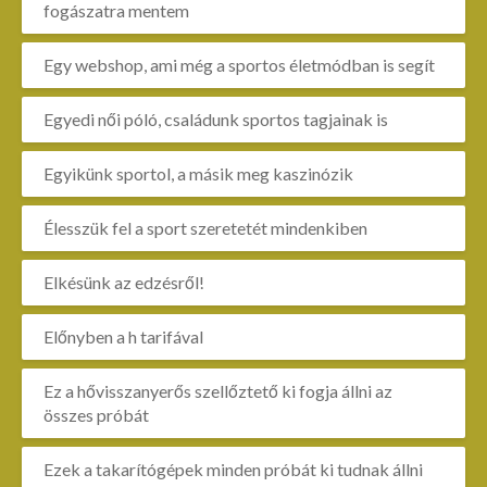
fogászatra mentem
Egy webshop, ami még a sportos életmódban is segít
Egyedi női póló, családunk sportos tagjainak is
Egyikünk sportol, a másik meg kaszinózik
Élesszük fel a sport szeretetét mindenkiben
Elkésünk az edzésről!
Előnyben a h tarifával
Ez a hővisszanyerős szellőztető ki fogja állni az
összes próbát
Ezek a takarítógépek minden próbát ki tudnak állni