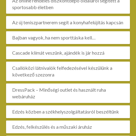
Az online rendelés diszkontdepo oldaláról segített a
sportosabb életben
Az új teniszpartnerem segít a konyhafelújítás kapcsán
Bajban vagyok, ha nem sporttáska kell…
Cascade klímát veszünk, ajándék is jár hozzá
Csallóközi látnivalók felfedezésével készülünk a
következő szezonra
DressPack – Minőségi outlet és használt ruha
webáruház
Edzés közben a székhelyszolgáltatásról beszéltünk
Edzés, felkészülés és a műszaki áruház