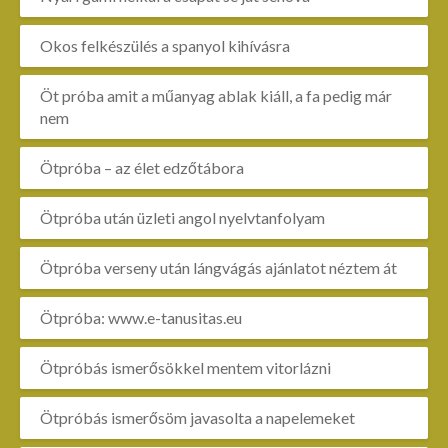
Okos felkészülés a spanyol kihívásra
Öt próba amit a műanyag ablak kiáll, a fa pedig már
nem
Ötpróba – az élet edzőtábora
Ötpróba után üzleti angol nyelvtanfolyam
Ötpróba verseny után lángvágás ajánlatot néztem át
Ötpróba: www.e-tanusitas.eu
Ötpróbás ismerősökkel mentem vitorlázni
Ötpróbás ismerősöm javasolta a napelemeket