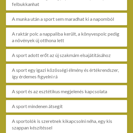
felbukkanhat
A munka után a sport sem maradhat ki a napomból
A raktár polc a nappaliba került, a könyvespolc pedig
a növények új otthona lett
A sport adott erőt az új szakmám elsajátításához
A sport egy igazi közösségi élmény és értékrendszer,
így érdemes figyelni rá
A sport és az esztétikus megjelenés kapcsolata
A sport mindenen átsegít
A sportolók is szeretnek kikapcsolni néha, egy kis
szappan készítéssel