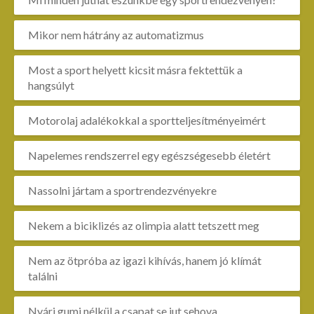
Mikor nem hátrány az automatizmus
Most a sport helyett kicsit másra fektettük a
hangsúlyt
Motorolaj adalékokkal a sportteljesítményeimért
Napelemes rendszerrel egy egészségesebb életért
Nassolni jártam a sportrendezvényekre
Nekem a biciklizés az olimpia alatt tetszett meg
Nem az ötpróba az igazi kihívás, hanem jó klímát
találni
Nyári gumi nélkül a csapat se jut sehova