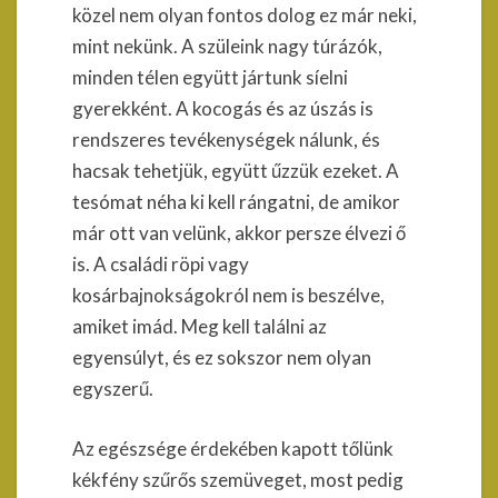
közel nem olyan fontos dolog ez már neki,
mint nekünk. A szüleink nagy túrázók,
minden télen együtt jártunk síelni
gyerekként. A kocogás és az úszás is
rendszeres tevékenységek nálunk, és
hacsak tehetjük, együtt űzzük ezeket. A
tesómat néha ki kell rángatni, de amikor
már ott van velünk, akkor persze élvezi ő
is. A családi röpi vagy
kosárbajnokságokról nem is beszélve,
amiket imád. Meg kell találni az
egyensúlyt, és ez sokszor nem olyan
egyszerű.
Az egészsége érdekében kapott tőlünk
kékfény szűrős szemüveget, most pedig