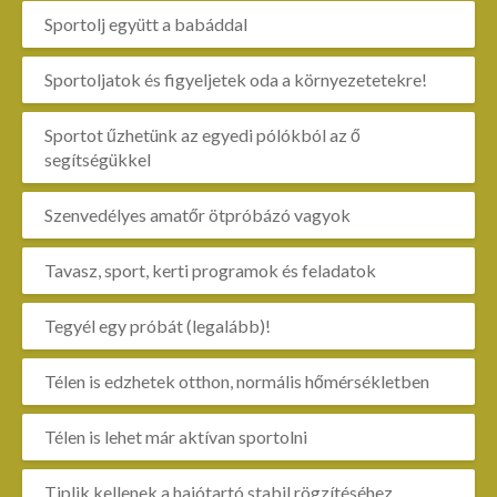
Sportolj együtt a babáddal
Sportoljatok és figyeljetek oda a környezetetekre!
Sportot űzhetünk az egyedi pólókból az ő
segítségükkel
Szenvedélyes amatőr ötpróbázó vagyok
Tavasz, sport, kerti programok és feladatok
Tegyél egy próbát (legalább)!
Télen is edzhetek otthon, normális hőmérsékletben
Télen is lehet már aktívan sportolni
Tiplik kellenek a hajótartó stabil rögzítéséhez