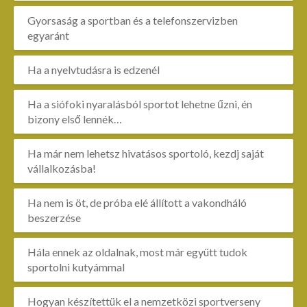
Gyorsaság a sportban és a telefonszervizben
egyaránt
Ha a nyelvtudásra is edzenél
Ha a siófoki nyaralásból sportot lehetne űzni, én
bizony első lennék…
Ha már nem lehetsz hivatásos sportoló, kezdj saját
vállalkozásba!
Ha nem is öt, de próba elé állított a vakondháló
beszerzése
Hála ennek az oldalnak, most már együtt tudok
sportolni kutyámmal
Hogyan készítettük el a nemzetközi sportverseny