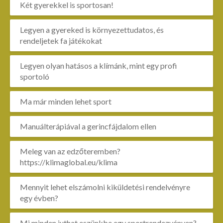
Két gyerekkel is sportosan!
Legyen a gyereked is környezettudatos, és
rendeljetek fa játékokat
Legyen olyan hatásos a klímánk, mint egy profi
sportoló
Ma már minden lehet sport
Manuálterápiával a gerincfájdalom ellen
Meleg van az edzőteremben?
https://klimaglobal.eu/klima
Mennyit lehet elszámolni kiküldetési rendelvényre
egy évben?
Mi minden juthat eszünkbe egy sportrendezvényen?