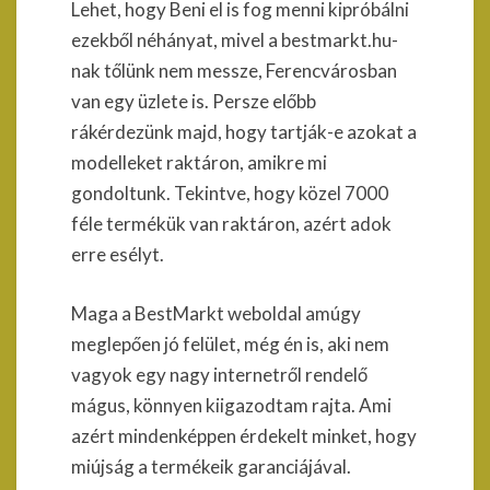
Lehet, hogy Beni el is fog menni kipróbálni
ezekből néhányat, mivel a bestmarkt.hu-
nak tőlünk nem messze, Ferencvárosban
van egy üzlete is. Persze előbb
rákérdezünk majd, hogy tartják-e azokat a
modelleket raktáron, amikre mi
gondoltunk. Tekintve, hogy közel 7000
féle termékük van raktáron, azért adok
erre esélyt.
Maga a BestMarkt weboldal amúgy
meglepően jó felület, még én is, aki nem
vagyok egy nagy internetről rendelő
mágus, könnyen kiigazodtam rajta. Ami
azért mindenképpen érdekelt minket, hogy
miújság a termékeik garanciájával.