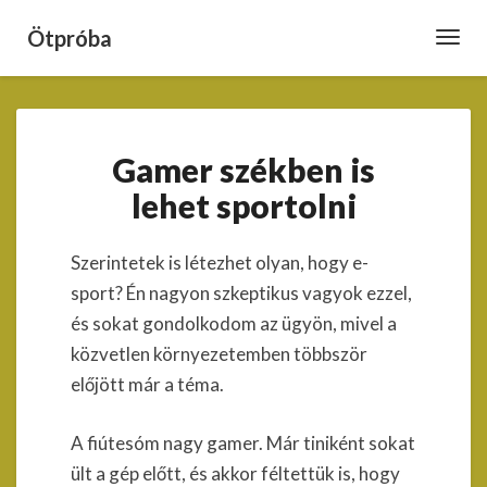
Ötpróba
Toggl
Navig
Gamer
Gamer székben is
székben
is
lehet sportolni
lehet
sportolni
Szerintetek is létezhet olyan, hogy e-
sport? Én nagyon szkeptikus vagyok ezzel,
és sokat gondolkodom az ügyön, mivel a
közvetlen környezetemben többször
előjött már a téma.
A fiútesóm nagy gamer. Már tiniként sokat
ült a gép előtt, és akkor féltettük is, hogy