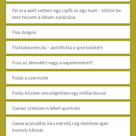
Fél óra alatt vettem egy cipőt és egy övet – többé be
nem teszem a lábam a plázába
Fiús dolgok
Flottakezeles.hu – autóflotta a sportolókért
Fuss az álmodért vagy a napelemekért!
Futás a szervizbe
Futás közben beszélgettem egy milliárdossal
Gamer székben is lehet sportolni
Generációváltás kkv méretű cég életében igen
komoly kihívás