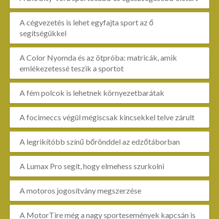
A cégvezetés is lehet egyfajta sport az ő
segítségükkel
A Color Nyomda és az ötpróba: matricák, amik
emlékezetessé teszik a sportot
A fém polcok is lehetnek környezetbarátak
A focimeccs végül mégiscsak kincsekkel telve zárult
A legrikítóbb színű bőrönddel az edzőtáborban
A Lumax Pro segít, hogy elmehess szurkolni
A motoros jogosítvány megszerzése
A MotorTire még a nagy sportesemények kapcsán is