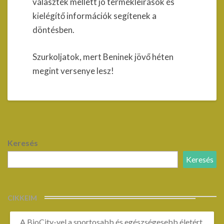
választék mellett jó termékleírások és
kielégítő információk segítenek a
döntésben.
Szurkoljatok, mert Beninek jövő héten
megint versenye lesz!
Keresés
Keresés
CIKKEIM
A BioCity-vel a sportosabb és egészségesebb életért