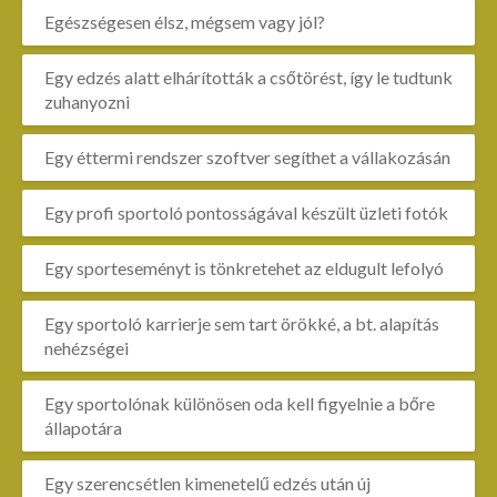
Egészségesen élsz, mégsem vagy jól?
Egy edzés alatt elhárították a csőtörést, így le tudtunk
zuhanyozni
Egy éttermi rendszer szoftver segíthet a vállakozásán
Egy profi sportoló pontosságával készült üzleti fotók
Egy sporteseményt is tönkretehet az eldugult lefolyó
Egy sportoló karrierje sem tart örökké, a bt. alapítás
nehézségei
Egy sportolónak különösen oda kell figyelnie a bőre
állapotára
Egy szerencsétlen kimenetelű edzés után új