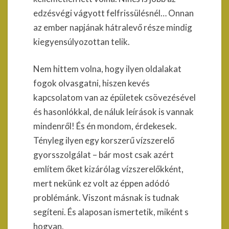
edzésvégi vágyott felfrissülésnél… Onnan
az ember napjának hátralevő része mindig
kiegyensúlyozottan telik.
Nem hittem volna, hogy ilyen oldalakat
fogok olvasgatni, hiszen kevés
kapcsolatom van az épületek csövezésével
és hasonlókkal, de náluk leírások is vannak
mindenről! És én mondom, érdekesek.
Tényleg ilyen egy korszerű vízszerelő
gyorsszolgálat – bár most csak azért
említem őket kizárólag vízszerelőkként,
mert nekünk ez volt az éppen adódó
problémánk. Viszont másnak is tudnak
segíteni. És alaposan ismertetik, miként s
hogyan.