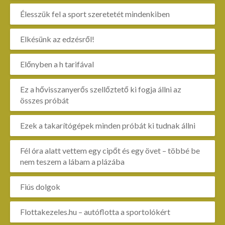
Élesszük fel a sport szeretetét mindenkiben
Elkésünk az edzésről!
Előnyben a h tarifával
Ez a hővisszanyerős szellőztető ki fogja állni az
összes próbát
Ezek a takarítógépek minden próbát ki tudnak állni
Fél óra alatt vettem egy cipőt és egy övet – többé be
nem teszem a lábam a plázába
Fiús dolgok
Flottakezeles.hu – autóflotta a sportolókért