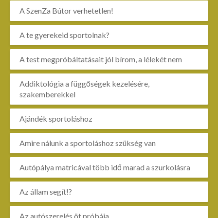
A SzenZa Bútor verhetetlen!
A te gyerekeid sportolnak?
A test megpróbáltatásait jól bírom, a lélekét nem
Addiktológia a függőségek kezelésére,
szakemberekkel
Ajándék sportoláshoz
Amire nálunk a sportoláshoz szükség van
Autópálya matricával több idő marad a szurkolásra
Az állam segít!?
Az autószerelés öt próbája