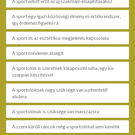
A sport adott erőt az új szakmám elsajátításához
A sport egy igazi közösségi élmény és értékrendszer,
így érdemes figyelni rá
A sport és az esztétikus megjelenés kapcsolata
A sport mindenen átsegít
A sportolók is szeretnek kikapcsolni néha, egy kis
szappan készítéssel
A sportolóknak nagy szüksége van a pihentető
alvásra
A sportolónak is szüksége van masszázsra
A szem körüli ráncok még a sportolókat sem kímélik