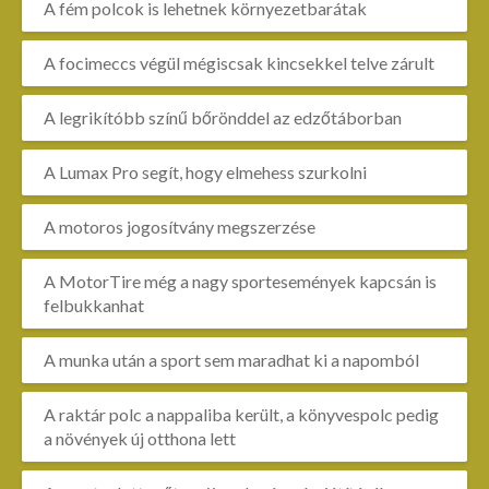
A fém polcok is lehetnek környezetbarátak
A focimeccs végül mégiscsak kincsekkel telve zárult
A legrikítóbb színű bőrönddel az edzőtáborban
A Lumax Pro segít, hogy elmehess szurkolni
A motoros jogosítvány megszerzése
A MotorTire még a nagy sportesemények kapcsán is
felbukkanhat
A munka után a sport sem maradhat ki a napomból
A raktár polc a nappaliba került, a könyvespolc pedig
a növények új otthona lett