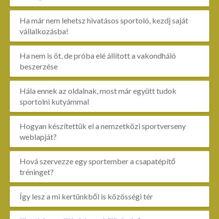
Ha már nem lehetsz hivatásos sportoló, kezdj saját
vállalkozásba!
Ha nem is öt, de próba elé állított a vakondháló
beszerzése
Hála ennek az oldalnak, most már együtt tudok
sportolni kutyámmal
Hogyan készítettük el a nemzetközi sportverseny
weblapját?
Hová szervezze egy sportember a csapatépítő
tréninget?
Így lesz a mi kertünkből is közösségi tér