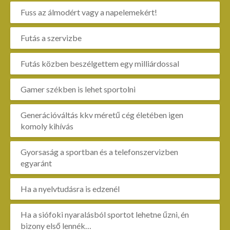
Fuss az álmodért vagy a napelemekért!
Futás a szervizbe
Futás közben beszélgettem egy milliárdossal
Gamer székben is lehet sportolni
Generációváltás kkv méretű cég életében igen
komoly kihívás
Gyorsaság a sportban és a telefonszervizben
egyaránt
Ha a nyelvtudásra is edzenél
Ha a siófoki nyaralásból sportot lehetne űzni, én
bizony első lennék…