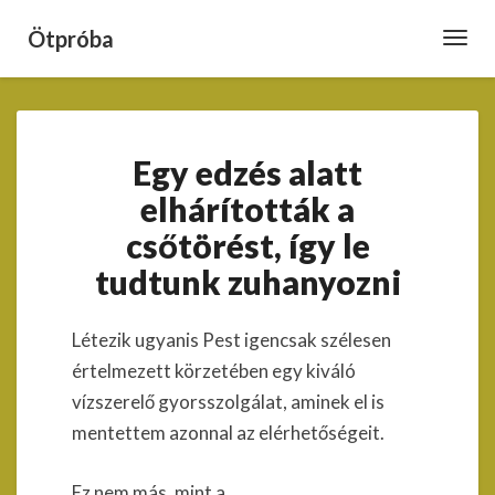
Ötpróba
Toggl
Navig
Egy
Egy edzés alatt
edzés
alatt
elhárították a
elhárították
csőtörést, így le
a
csőtörést,
tudtunk zuhanyozni
így
le
tudtunk
Létezik ugyanis Pest igencsak szélesen
zuhanyozni
értelmezett körzetében egy kiváló
vízszerelő gyorsszolgálat, aminek el is
mentettem azonnal az elérhetőségeit.
Ez nem más, mint a