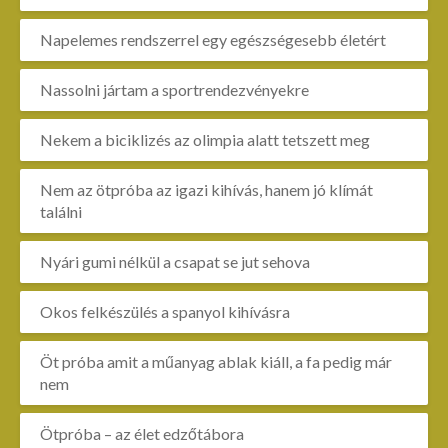
Napelemes rendszerrel egy egészségesebb életért
Nassolni jártam a sportrendezvényekre
Nekem a biciklizés az olimpia alatt tetszett meg
Nem az ötpróba az igazi kihívás, hanem jó klímát
találni
Nyári gumi nélkül a csapat se jut sehova
Okos felkészülés a spanyol kihívásra
Öt próba amit a műanyag ablak kiáll, a fa pedig már
nem
Ötpróba – az élet edzőtábora