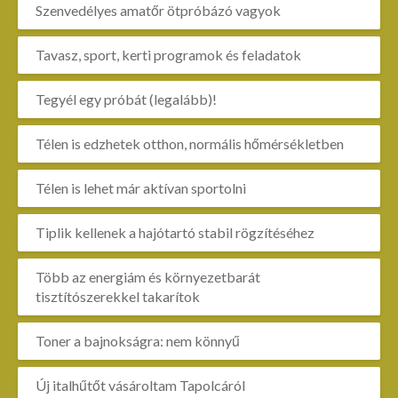
Szenvedélyes amatőr ötpróbázó vagyok
Tavasz, sport, kerti programok és feladatok
Tegyél egy próbát (legalább)!
Télen is edzhetek otthon, normális hőmérsékletben
Télen is lehet már aktívan sportolni
Tiplik kellenek a hajótartó stabil rögzítéséhez
Több az energiám és környezetbarát
tisztítószerekkel takarítok
Toner a bajnokságra: nem könnyű
Új italhűtőt vásároltam Tapolcáról