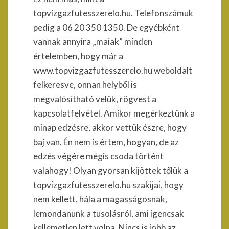
topvizgazfutesszerelo.hu. Telefonszámuk
pedig a 06 20 350 1350. De egyébként
vannak annyira „maiak” minden
értelemben, hogy már a
www.topvizgazfutesszerelo.hu weboldalt
felkeresve, onnan helyből is
megvalósítható velük, rögvest a
kapcsolatfelvétel. Amikor megérkeztünk a
minap edzésre, akkor vettük észre, hogy
baj van. Én nem is értem, hogyan, de az
edzés végére mégis csoda történt
valahogy! Olyan gyorsan kijöttek tőlük a
topvizgazfutesszerelo.hu szakijai, hogy
nem kellett, hála a magasságosnak,
lemondanunk a tusolásról, ami igencsak
kellemetlen lett volna. Nincs is jobb az