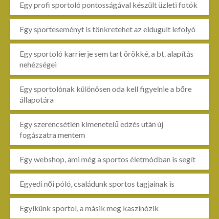
Egy profi sportoló pontosságával készült üzleti fotók
Egy sporteseményt is tönkretehet az eldugult lefolyó
Egy sportoló karrierje sem tart örökké, a bt. alapítás
nehézségei
Egy sportolónak különösen oda kell figyelnie a bőre
állapotára
Egy szerencsétlen kimenetelű edzés után új
fogászatra mentem
Egy webshop, ami még a sportos életmódban is segít
Egyedi női póló, családunk sportos tagjainak is
Egyikünk sportol, a másik meg kaszinózik