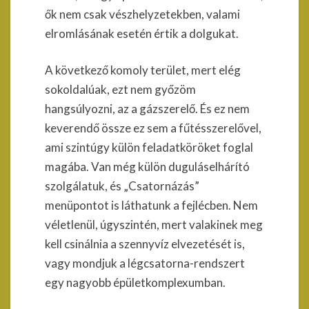
ők nem csak vészhelyzetekben, valami
elromlásának esetén értik a dolgukat.
A következő komoly terület, mert elég
sokoldalúak, ezt nem győzöm
hangsúlyozni, az a gázszerelő. És ez nem
keverendő össze ez sem a fűtésszerelővel,
ami szintúgy külön feladatköröket foglal
magába. Van még külön duguláselhárító
szolgálatuk, és „Csatornázás”
menüpontot is láthatunk a fejlécben. Nem
véletlenül, úgyszintén, mert valakinek meg
kell csinálnia a szennyvíz elvezetését is,
vagy mondjuk a légcsatorna-rendszert
egy nagyobb épületkomplexumban.