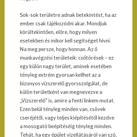
Sok-sok területre adnak betekintést, ha az
ember csak tájékozódni akar. Mondjuk
körültekintően, előre, hogy milyen
esetekben és mikor kell segítséget hívni.
Na meg persze, hogy honnan. Az ő
munkavégzési területeik: csőtörések – ez
egy külön nagy terület, aminek esetében
tényleg extrém gyorsan kellhet az a
bizonyos vízszerelő gyorsszolgálat, de
külön területként van megnevezve a
„Vízszerelő” is, amire a fenti linkem mutat.
Ezen belül tényleg minden van, csövek
cseréjétől, vagy teljes kiépítésétől kezdve
a mosogató beépítéséig tényleg minden.
Tehát, ha egy épület vízellátásáról van szó,