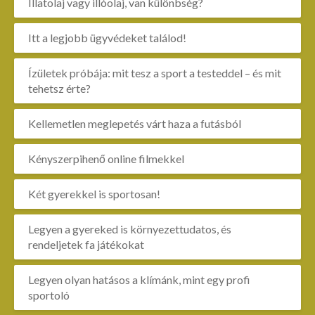
Illatolaj vagy illóolaj, van különbség?
Itt a legjobb ügyvédeket találod!
Ízületek próbája: mit tesz a sport a testeddel – és mit
tehetsz érte?
Kellemetlen meglepetés várt haza a futásból
Kényszerpihenő online filmekkel
Két gyerekkel is sportosan!
Legyen a gyereked is környezettudatos, és
rendeljetek fa játékokat
Legyen olyan hatásos a klímánk, mint egy profi
sportoló