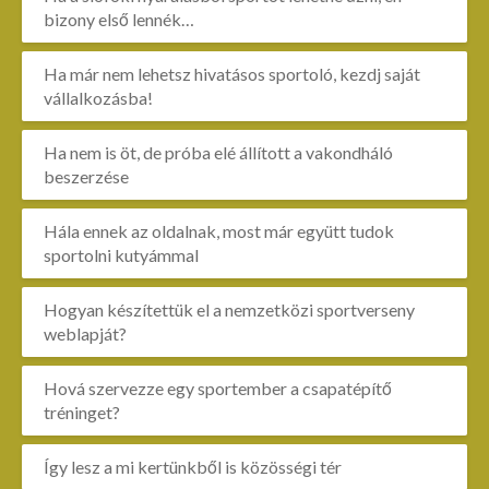
bizony első lennék…
Ha már nem lehetsz hivatásos sportoló, kezdj saját
vállalkozásba!
Ha nem is öt, de próba elé állított a vakondháló
beszerzése
Hála ennek az oldalnak, most már együtt tudok
sportolni kutyámmal
Hogyan készítettük el a nemzetközi sportverseny
weblapját?
Hová szervezze egy sportember a csapatépítő
tréninget?
Így lesz a mi kertünkből is közösségi tér