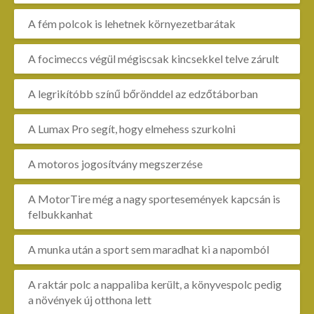
A fém polcok is lehetnek környezetbarátak
A focimeccs végül mégiscsak kincsekkel telve zárult
A legrikítóbb színű bőrönddel az edzőtáborban
A Lumax Pro segít, hogy elmehess szurkolni
A motoros jogosítvány megszerzése
A MotorTire még a nagy sportesemények kapcsán is
felbukkanhat
A munka után a sport sem maradhat ki a napomból
A raktár polc a nappaliba került, a könyvespolc pedig
a növények új otthona lett