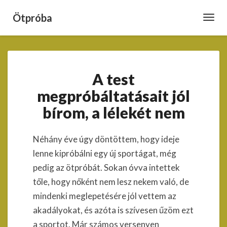
Ötpróba
Toggl
Navig
A
A test
test
megpróbáltatásait
megpróbáltatásait jól
jól
bírom, a lélekét nem
bírom,
a
lélekét
Néhány éve úgy döntöttem, hogy ideje
nem
lenne kipróbálni egy új sportágat, még
pedig az ötpróbát. Sokan óvva intettek
tőle, hogy nőként nem lesz nekem való, de
mindenki meglepetésére jól vettem az
akadályokat, és azóta is szívesen űzöm ezt
a sportot. Már számos versenyen