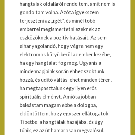
hangtalak oldaláról rendeltem, amit nem is
gondoltam volna. Azóta igyekszem
terjeszteni az „igét”, és minél több
emberrel megismertetni ezeknek az
eszközöknek a pozitív hatásait. Az sem
elhanyagolandó, hogy végre nem egy
elektromos kütyü kerül az ember kezébe,
ha egy hangtálat fog meg. Ugyanis a
mindennapjaink során ehhez szoktunk
hozzá, és üdítő váltás lehet minden téren,
ha megtapasztalunk egy ilyen erős
spirituális élményt. Amióta jobban
beleástam magam ebbe a dologba,
eldöntöttem, hogy egyszer ellátogatok
Tibetbe, a hangtálak hazájába, és úgy
tűnik, ez az út hamarosan megvalósul.