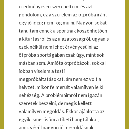
eredményesen szerepeltem, és azt
gondolom, ez a szerelem az ötpróba iránt
egy jó ideig nem fog múlni. Nagyon sokat
tanultam ennek a sportnak köszönhetően
a kitartásról és az alázatosságról, ugyanis
ezek nélkül nem lehet érvényesülni az
ötpróba sportágában csak úgy, mint sok
másban sem. Amióta ötpróbázok, sokkal
jobban viselem a testi
megpróbáltatásokat, ám nem ez volt a
helyzet, mikor felmerült valamilyen lelki
nehézség. A problémáimról nem igazán
szeretek beszélni, de mégis kellett
valamilyen megoldás. Ekkor ajánlotta az
egyik ismerősöm a tibeti hangtálakat,
amik végül nagyon jó megoldásnak