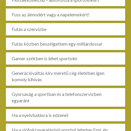
Fuss az álmodért vagy a napelemekért!
Futás a szervizbe
Futás közben beszélgettem egy milliárdossal
Gamer székben is lehet sportolni
Generációváltás kkv méretű cég életében igen
komoly kihívás
Gyorsaság a sportban és a telefonszervizben
egyaránt
Ha a nyelvtudásra is edzenél
Ha a siófoki nyaralásból sportot lehetne űzni, én