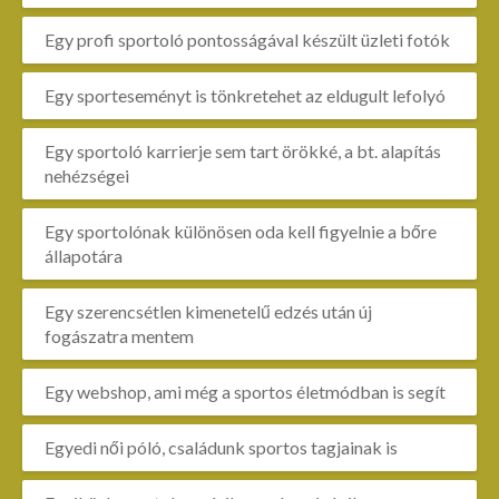
Egy profi sportoló pontosságával készült üzleti fotók
Egy sporteseményt is tönkretehet az eldugult lefolyó
Egy sportoló karrierje sem tart örökké, a bt. alapítás
nehézségei
Egy sportolónak különösen oda kell figyelnie a bőre
állapotára
Egy szerencsétlen kimenetelű edzés után új
fogászatra mentem
Egy webshop, ami még a sportos életmódban is segít
Egyedi női póló, családunk sportos tagjainak is