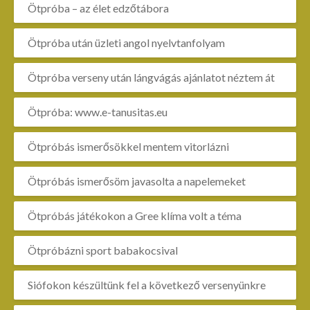
Ötpróba – az élet edzőtábora
Ötpróba után üzleti angol nyelvtanfolyam
Ötpróba verseny után lángvágás ajánlatot néztem át
Ötpróba: www.e-tanusitas.eu
Ötpróbás ismerősökkel mentem vitorlázni
Ötpróbás ismerősöm javasolta a napelemeket
Ötpróbás játékokon a Gree klíma volt a téma
Ötpróbázni sport babakocsival
Siófokon készültünk fel a következő versenyünkre