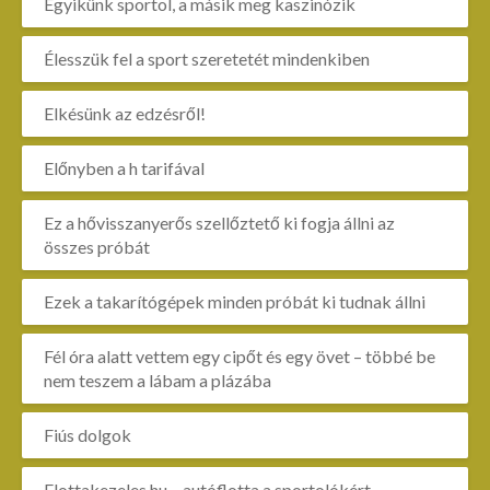
Egyikünk sportol, a másik meg kaszinózik
Élesszük fel a sport szeretetét mindenkiben
Elkésünk az edzésről!
Előnyben a h tarifával
Ez a hővisszanyerős szellőztető ki fogja állni az
összes próbát
Ezek a takarítógépek minden próbát ki tudnak állni
Fél óra alatt vettem egy cipőt és egy övet – többé be
nem teszem a lábam a plázába
Fiús dolgok
Flottakezeles.hu – autóflotta a sportolókért