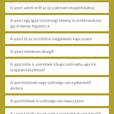
A sport adott erőt az új szakmám elsajátításához
A sport egy igazi közösségi élmény és értékrendszer,
így érdemes figyelni rá
A sport és az esztétikus megjelenés kapcsolata
A sport mindenen átsegít
A sportolók is szeretnek kikapcsolni néha, egy kis
szappan készítéssel
A sportolóknak nagy szüksége van a pihentető
alvásra
A sportolónak is szüksége van masszázsra
A szem körüli ráncok még a sportolókat sem kímélik