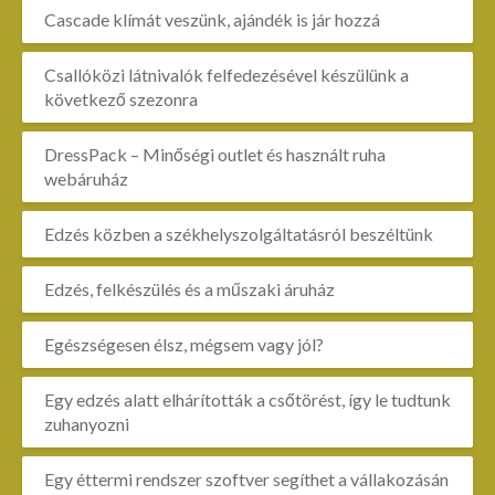
Cascade klímát veszünk, ajándék is jár hozzá
Csallóközi látnivalók felfedezésével készülünk a
következő szezonra
DressPack – Minőségi outlet és használt ruha
webáruház
Edzés közben a székhelyszolgáltatásról beszéltünk
Edzés, felkészülés és a műszaki áruház
Egészségesen élsz, mégsem vagy jól?
Egy edzés alatt elhárították a csőtörést, így le tudtunk
zuhanyozni
Egy éttermi rendszer szoftver segíthet a vállakozásán