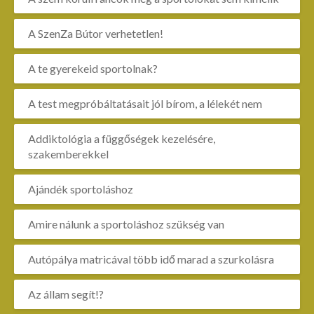
A SzenZa Bútor verhetetlen!
A te gyerekeid sportolnak?
A test megpróbáltatásait jól bírom, a lélekét nem
Addiktológia a függőségek kezelésére,
szakemberekkel
Ajándék sportoláshoz
Amire nálunk a sportoláshoz szükség van
Autópálya matricával több idő marad a szurkolásra
Az állam segít!?