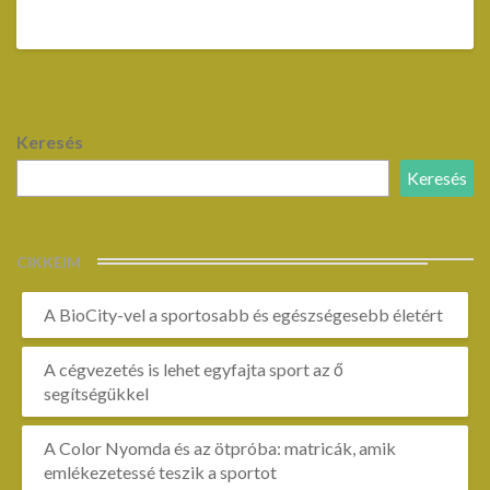
Keresés
Keresés
CIKKEIM
A BioCity-vel a sportosabb és egészségesebb életért
A cégvezetés is lehet egyfajta sport az ő
segítségükkel
A Color Nyomda és az ötpróba: matricák, amik
emlékezetessé teszik a sportot