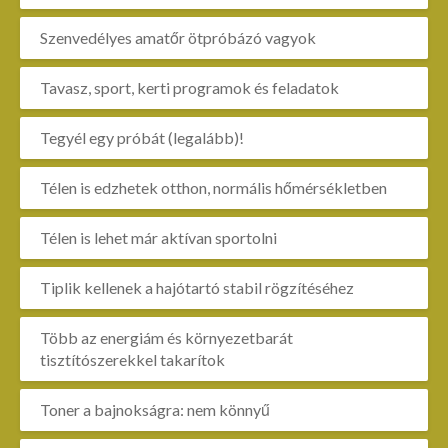
Szenvedélyes amatőr ötpróbázó vagyok
Tavasz, sport, kerti programok és feladatok
Tegyél egy próbát (legalább)!
Télen is edzhetek otthon, normális hőmérsékletben
Télen is lehet már aktívan sportolni
Tiplik kellenek a hajótartó stabil rögzítéséhez
Több az energiám és környezetbarát
tisztítószerekkel takarítok
Toner a bajnokságra: nem könnyű