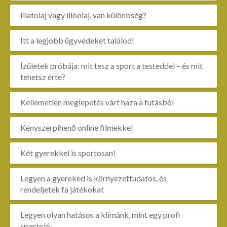
Illatolaj vagy illóolaj, van különbség?
Itt a legjobb ügyvédeket találod!
Ízületek próbája: mit tesz a sport a testeddel – és mit
tehetsz érte?
Kellemetlen meglepetés várt haza a futásból
Kényszerpihenő online filmekkel
Két gyerekkel is sportosan!
Legyen a gyereked is környezettudatos, és
rendeljetek fa játékokat
Legyen olyan hatásos a klímánk, mint egy profi
sportoló