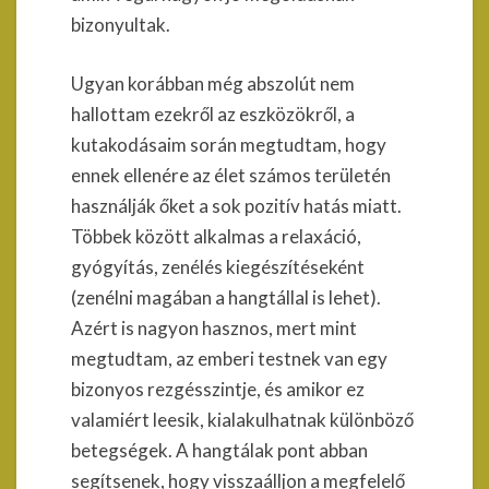
bizonyultak.
Ugyan korábban még abszolút nem
hallottam ezekről az eszközökről, a
kutakodásaim során megtudtam, hogy
ennek ellenére az élet számos területén
használják őket a sok pozitív hatás miatt.
Többek között alkalmas a relaxáció,
gyógyítás, zenélés kiegészítéseként
(zenélni magában a hangtállal is lehet).
Azért is nagyon hasznos, mert mint
megtudtam, az emberi testnek van egy
bizonyos rezgésszintje, és amikor ez
valamiért leesik, kialakulhatnak különböző
betegségek. A hangtálak pont abban
segítsenek, hogy visszaálljon a megfelelő