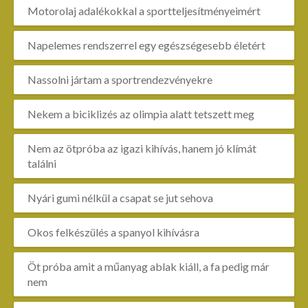
Motorolaj adalékokkal a sportteljesítményeimért
Napelemes rendszerrel egy egészségesebb életért
Nassolni jártam a sportrendezvényekre
Nekem a biciklizés az olimpia alatt tetszett meg
Nem az ötpróba az igazi kihívás, hanem jó klímát
találni
Nyári gumi nélkül a csapat se jut sehova
Okos felkészülés a spanyol kihívásra
Öt próba amit a műanyag ablak kiáll, a fa pedig már
nem