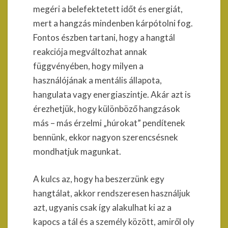
megéri a belefektetett időt és energiát,
mert a hangzás mindenben kárpótolni fog.
Fontos észben tartani, hogy a hangtál
reakciója megváltozhat annak
függvényében, hogy milyen a
használójának a mentális állapota,
hangulata vagy energiaszintje. Akár azt is
érezhetjük, hogy különböző hangzások
más – más érzelmi „húrokat” pendítenek
bennünk, ekkor nagyon szerencsésnek
mondhatjuk magunkat.
A kulcs az, hogy ha beszerzünk egy
hangtálat, akkor rendszeresen használjuk
azt, ugyanis csak így alakulhat ki az a
kapocs a tál és a személy között, amiről oly