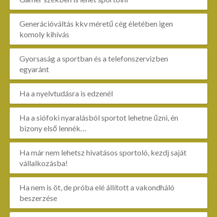
Generációváltás kkv méretű cég életében igen
komoly kihívás
Gyorsaság a sportban és a telefonszervizben
egyaránt
Ha a nyelvtudásra is edzenél
Ha a siófoki nyaralásból sportot lehetne űzni, én
bizony első lennék…
Ha már nem lehetsz hivatásos sportoló, kezdj saját
vállalkozásba!
Ha nem is öt, de próba elé állított a vakondháló
beszerzése