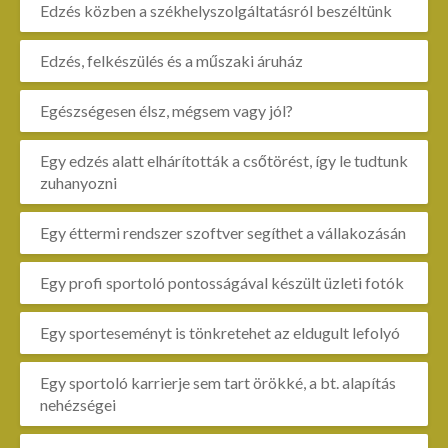
Edzés közben a székhelyszolgáltatásról beszéltünk
Edzés, felkészülés és a műszaki áruház
Egészségesen élsz, mégsem vagy jól?
Egy edzés alatt elhárították a csőtörést, így le tudtunk
zuhanyozni
Egy éttermi rendszer szoftver segíthet a vállakozásán
Egy profi sportoló pontosságával készült üzleti fotók
Egy sporteseményt is tönkretehet az eldugult lefolyó
Egy sportoló karrierje sem tart örökké, a bt. alapítás
nehézségei