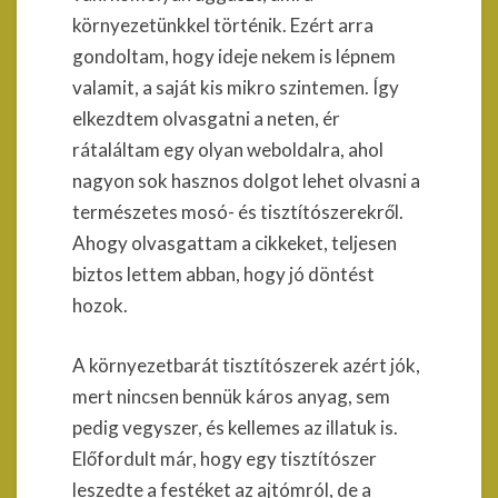
környezetünkkel történik. Ezért arra
gondoltam, hogy ideje nekem is lépnem
valamit, a saját kis mikro szintemen. Így
elkezdtem olvasgatni a neten, ér
rátaláltam egy olyan weboldalra, ahol
nagyon sok hasznos dolgot lehet olvasni a
természetes mosó- és tisztítószerekről.
Ahogy olvasgattam a cikkeket, teljesen
biztos lettem abban, hogy jó döntést
hozok.
A környezetbarát tisztítószerek azért jók,
mert nincsen bennük káros anyag, sem
pedig vegyszer, és kellemes az illatuk is.
Előfordult már, hogy egy tisztítószer
leszedte a festéket az ajtómról, de a