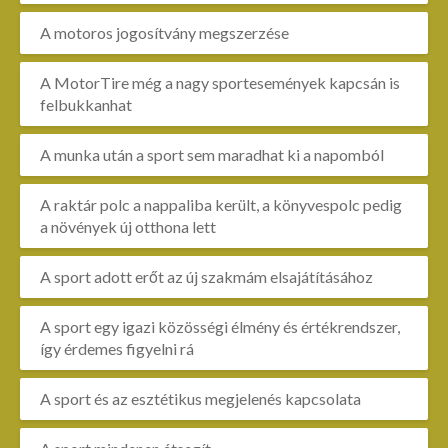
A motoros jogosítvány megszerzése
A MotorTire még a nagy sportesemények kapcsán is
felbukkanhat
A munka után a sport sem maradhat ki a napomból
A raktár polc a nappaliba került, a könyvespolc pedig
a növények új otthona lett
A sport adott erőt az új szakmám elsajátításához
A sport egy igazi közösségi élmény és értékrendszer,
így érdemes figyelni rá
A sport és az esztétikus megjelenés kapcsolata