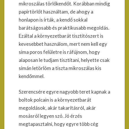
mikroszálas törlőkendőt. Korábban mindig
papírtörlőt használtam, de ahogy a
honlapon is írták, a kendő sokkal
barátságosabb és praktikusabb megoldás.
Ezáltal a környezetbarát tisztítószert is
kevesebbet használom, mert nem kell egy
sima poros felületre is ráfújnom, hogy
alaposan le tudjam tisztítani, helyette csak
simán letörlöm a tiszta mikroszálas kis
kendőmmel.
Szerencsére egyre nagyobb teret kapnak a
boltok polcain is a környezetbarát
megoldások, akár takarításról, akár
mosásról legyen szó. Jó érzés
megtapasztalni, hogy egyre több cég