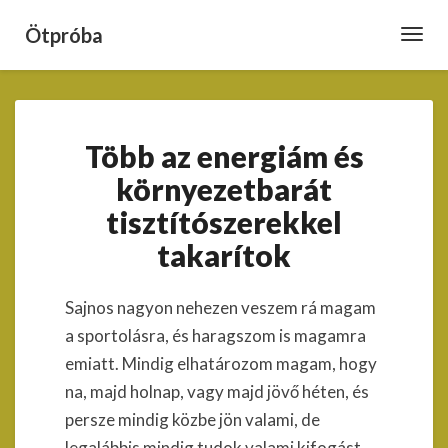
Ötpróba
Toggl
Navig
Több
Több az energiám és
az
energiám
környezetbarát
és
tisztítószerekkel
környezetbarát
tisztítószerekkel
takarítok
takarítok
Sajnos nagyon nehezen veszem rá magam
a sportolásra, és haragszom is magamra
emiatt. Mindig elhatározom magam, hogy
na, majd holnap, vagy majd jövő héten, és
persze mindig közbe jön valami, de
legalábbis mindig tudok valami kifogást