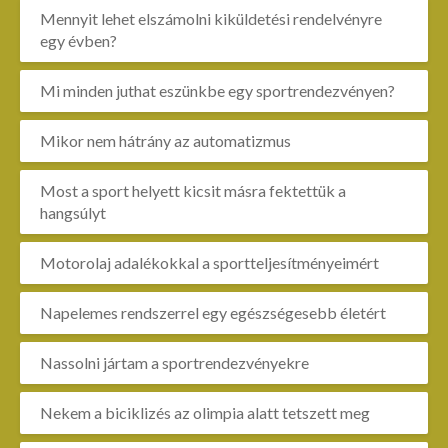
Mennyit lehet elszámolni kiküldetési rendelvényre
egy évben?
Mi minden juthat eszünkbe egy sportrendezvényen?
Mikor nem hátrány az automatizmus
Most a sport helyett kicsit másra fektettük a
hangsúlyt
Motorolaj adalékokkal a sportteljesítményeimért
Napelemes rendszerrel egy egészségesebb életért
Nassolni jártam a sportrendezvényekre
Nekem a biciklizés az olimpia alatt tetszett meg