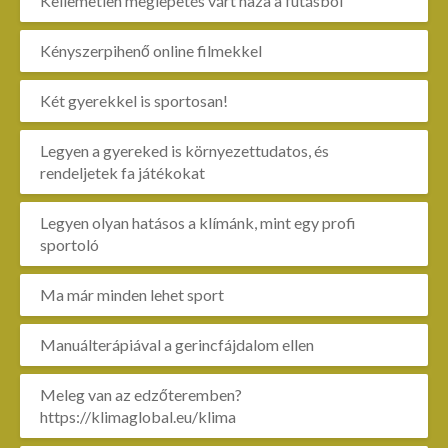
Kellemetlen meglepetés várt haza a futásból
Kényszerpihenő online filmekkel
Két gyerekkel is sportosan!
Legyen a gyereked is környezettudatos, és
rendeljetek fa játékokat
Legyen olyan hatásos a klímánk, mint egy profi
sportoló
Ma már minden lehet sport
Manuálterápiával a gerincfájdalom ellen
Meleg van az edzőteremben?
https://klimaglobal.eu/klima