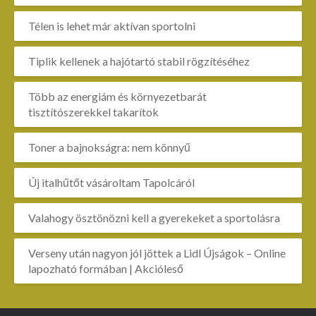
Télen is lehet már aktívan sportolni
Tiplik kellenek a hajótartó stabil rögzítéséhez
Több az energiám és környezetbarát
tisztítószerekkel takarítok
Toner a bajnokságra: nem könnyű
Új italhűtőt vásároltam Tapolcáról
Valahogy ösztönözni kell a gyerekeket a sportolásra
Verseny után nagyon jól jöttek a Lidl Újságok – Online
lapozható formában | Akcióleső