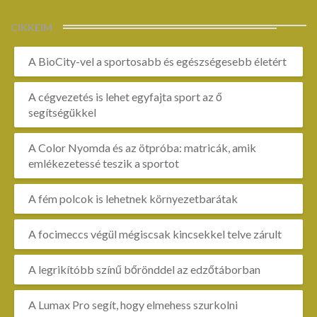
CIKKEIM
A BioCity-vel a sportosabb és egészségesebb életért
A cégvezetés is lehet egyfajta sport az ő
segítségükkel
A Color Nyomda és az ötpróba: matricák, amik
emlékezetessé teszik a sportot
A fém polcok is lehetnek környezetbarátak
A focimeccs végül mégiscsak kincsekkel telve zárult
A legrikítóbb színű bőrönddel az edzőtáborban
A Lumax Pro segít, hogy elmehess szurkolni