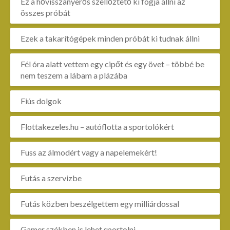
Ez a hővisszanyerős szellőztető ki fogja állni az
összes próbát
Ezek a takarítógépek minden próbát ki tudnak állni
Fél óra alatt vettem egy cipőt és egy övet – többé be
nem teszem a lábam a plázába
Fiús dolgok
Flottakezeles.hu – autóflotta a sportolókért
Fuss az álmodért vagy a napelemekért!
Futás a szervizbe
Futás közben beszélgettem egy milliárdossal
Gamer székben is lehet sportolni