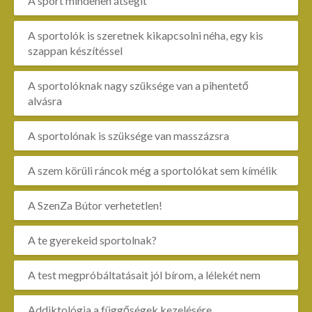
A sport mindenen átsegít
A sportolók is szeretnek kikapcsolni néha, egy kis
szappan készítéssel
A sportolóknak nagy szüksége van a pihentető
alvásra
A sportolónak is szüksége van masszázsra
A szem körüli ráncok még a sportolókat sem kímélik
A SzenZa Bútor verhetetlen!
A te gyerekeid sportolnak?
A test megpróbáltatásait jól bírom, a lélekét nem
Addiktológia a függőségek kezelésére,