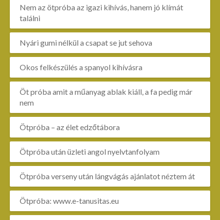
Nem az ötpróba az igazi kihívás, hanem jó klímát
találni
Nyári gumi nélkül a csapat se jut sehova
Okos felkészülés a spanyol kihívásra
Öt próba amit a műanyag ablak kiáll, a fa pedig már
nem
Ötpróba – az élet edzőtábora
Ötpróba után üzleti angol nyelvtanfolyam
Ötpróba verseny után lángvágás ajánlatot néztem át
Ötpróba: www.e-tanusitas.eu