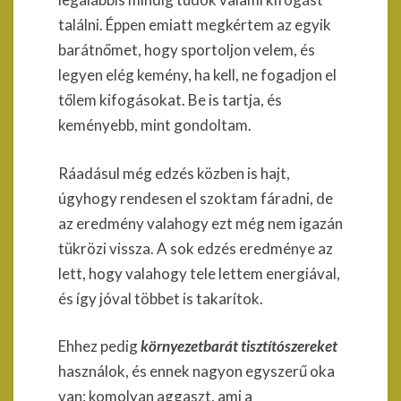
találni. Éppen emiatt megkértem az egyik
barátnőmet, hogy sportoljon velem, és
legyen elég kemény, ha kell, ne fogadjon el
tőlem kifogásokat. Be is tartja, és
keményebb, mint gondoltam.
Ráadásul még edzés közben is hajt,
úgyhogy rendesen el szoktam fáradni, de
az eredmény valahogy ezt még nem igazán
tükrözi vissza. A sok edzés eredménye az
lett, hogy valahogy tele lettem energiával,
és így jóval többet is takarítok.
Ehhez pedig
környezetbarát tisztítószereket
használok, és ennek nagyon egyszerű oka
van: komolyan aggaszt, ami a