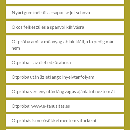
Nyári gumi nélkül a csapat se jut sehova
Okos felkészülés a spanyol kihívásra
Öt próba amit a műanyag ablak kiáll, a fa pedig már
nem
Ötpróba – az élet edzőtábora
Ötpróba után üzleti angol nyelvtanfolyam
Ötpróba verseny után lángvágás ajánlatot néztem át
Ötpróba: www.e-tanusitas.eu
Ötpróbás ismerősökkel mentem vitorlázni