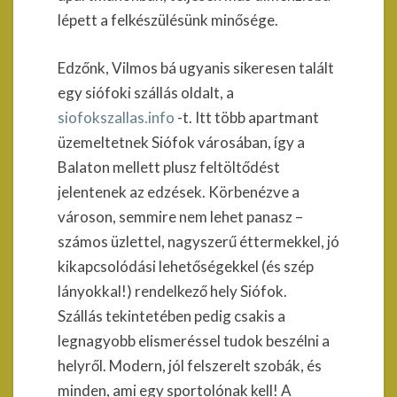
lépett a felkészülésünk minősége.
Edzőnk, Vilmos bá ugyanis sikeresen talált
egy siófoki szállás oldalt, a
siofokszallas.info
-t. Itt több apartmant
üzemeltetnek Siófok városában, így a
Balaton mellett plusz feltöltődést
jelentenek az edzések. Körbenézve a
városon, semmire nem lehet panasz –
számos üzlettel, nagyszerű éttermekkel, jó
kikapcsolódási lehetőségekkel (és szép
lányokkal!) rendelkező hely Siófok.
Szállás tekintetében pedig csakis a
legnagyobb elismeréssel tudok beszélni a
helyről. Modern, jól felszerelt szobák, és
minden, ami egy sportolónak kell! A