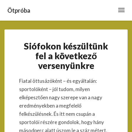
Ötpróba
Toggl
Navig
Siófokon
Siófokon készültünk
készültünk
fel
fel a következő
a
versenyünkre
következő
versenyünkre
Fiatal öttusázóként – és egyáltalán:
sportolóként – jól tudom, milyen
elképesztően nagy szerepe van a nagy
eredményekben a megfelelő
felkészülésnek. És itt nem csupán a
sportolói részére gondolok, hogy hány
másodperc alatt úszom le a száz métert,