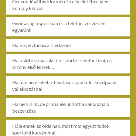
Generációváltás kkv méretű cég életében igen
komoly kihívás
Gyorsaság a sportban és a telefonszervizben
egyaránt
Ha a nyelvtudásra is edzenél
Ha a siófoki nyaralásból sportot lehetne űzni, én
bizony első lennék…
Ha már nem lehetsz hivatásos sportoló, kezdj saját
vállalkozásba!
Ha nem is öt, de próba elé állított a vakondháló
beszerzése
Hála ennek az oldalnak, most már együtt tudok
sportolni kutyámmal