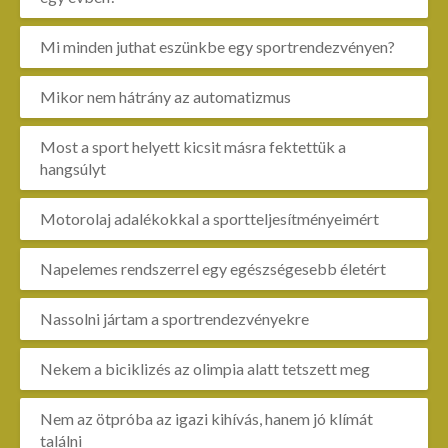
Mi minden juthat eszünkbe egy sportrendezvényen?
Mikor nem hátrány az automatizmus
Most a sport helyett kicsit másra fektettük a
hangsúlyt
Motorolaj adalékokkal a sportteljesítményeimért
Napelemes rendszerrel egy egészségesebb életért
Nassolni jártam a sportrendezvényekre
Nekem a biciklizés az olimpia alatt tetszett meg
Nem az ötpróba az igazi kihívás, hanem jó klímát
találni