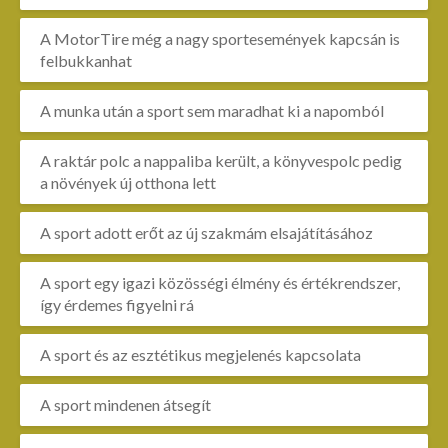
A MotorTire még a nagy sportesemények kapcsán is
felbukkanhat
A munka után a sport sem maradhat ki a napomból
A raktár polc a nappaliba került, a könyvespolc pedig
a növények új otthona lett
A sport adott erőt az új szakmám elsajátításához
A sport egy igazi közösségi élmény és értékrendszer,
így érdemes figyelni rá
A sport és az esztétikus megjelenés kapcsolata
A sport mindenen átsegít