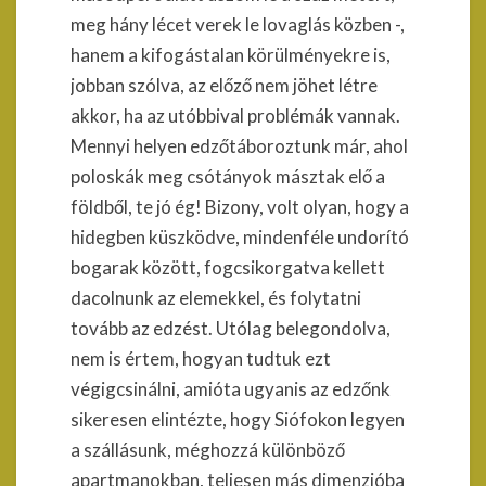
meg hány lécet verek le lovaglás közben -,
hanem a kifogástalan körülményekre is,
jobban szólva, az előző nem jöhet létre
akkor, ha az utóbbival problémák vannak.
Mennyi helyen edzőtáboroztunk már, ahol
poloskák meg csótányok másztak elő a
földből, te jó ég! Bizony, volt olyan, hogy a
hidegben küszködve, mindenféle undorító
bogarak között, fogcsikorgatva kellett
dacolnunk az elemekkel, és folytatni
tovább az edzést. Utólag belegondolva,
nem is értem, hogyan tudtuk ezt
végigcsinálni, amióta ugyanis az edzőnk
sikeresen elintézte, hogy Siófokon legyen
a szállásunk, méghozzá különböző
apartmanokban, teljesen más dimenzióba