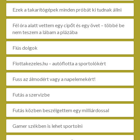
Ezek a takarítógépek minden próbát ki tudnak állni
Fél óra alatt vettem egy cipőt és egy övet – többé be
nem teszem a lábam a plázába
Fiús dolgok
Flottakezeles.hu – autóflotta a sportolókért
Fuss az álmodért vagy a napelemekért!
Futás a szervizbe
Futás közben beszélgettem egy milliárdossal
Gamer székben is lehet sportolni