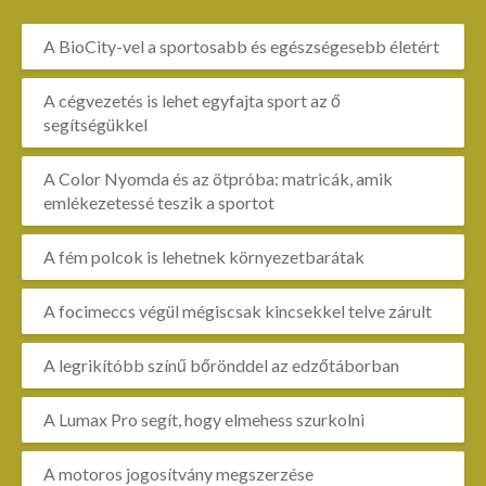
A BioCity-vel a sportosabb és egészségesebb életért
A cégvezetés is lehet egyfajta sport az ő
segítségükkel
A Color Nyomda és az ötpróba: matricák, amik
emlékezetessé teszik a sportot
A fém polcok is lehetnek környezetbarátak
A focimeccs végül mégiscsak kincsekkel telve zárult
A legrikítóbb színű bőrönddel az edzőtáborban
A Lumax Pro segít, hogy elmehess szurkolni
A motoros jogosítvány megszerzése