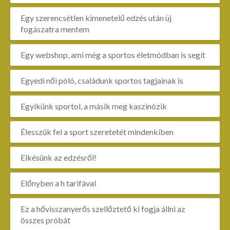
Egy szerencsétlen kimenetelű edzés után új
fogászatra mentem
Egy webshop, ami még a sportos életmódban is segít
Egyedi női póló, családunk sportos tagjainak is
Egyikünk sportol, a másik meg kaszinózik
Élesszük fel a sport szeretetét mindenkiben
Elkésünk az edzésről!
Előnyben a h tarifával
Ez a hővisszanyerős szellőztető ki fogja állni az
összes próbát