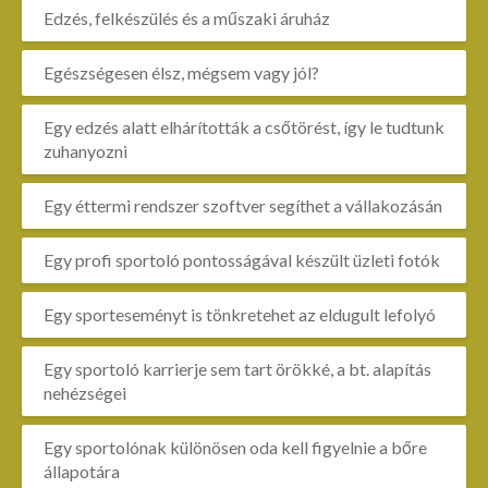
Edzés, felkészülés és a műszaki áruház
Egészségesen élsz, mégsem vagy jól?
Egy edzés alatt elhárították a csőtörést, így le tudtunk
zuhanyozni
Egy éttermi rendszer szoftver segíthet a vállakozásán
Egy profi sportoló pontosságával készült üzleti fotók
Egy sporteseményt is tönkretehet az eldugult lefolyó
Egy sportoló karrierje sem tart örökké, a bt. alapítás
nehézségei
Egy sportolónak különösen oda kell figyelnie a bőre
állapotára