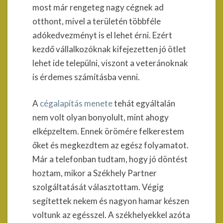
most már rengeteg nagy cégnek ad
otthont, mivel a területén többféle
adókedvezményt is el lehet érni. Ezért
kezdő vállalkozóknak kifejezetten jó ötlet
lehet ide települni, viszont a veteránoknak
is érdemes számításba venni.
A
cégalapítás menete
tehát egyáltalán
nem volt olyan bonyolult, mint ahogy
elképzeltem. Ennek örömére felkerestem
őket és megkezdtem az egész folyamatot.
Már a telefonban tudtam, hogy jó döntést
hoztam, mikor a Székhely Partner
szolgáltatását választottam. Végig
segítettek nekem és nagyon hamar készen
voltunk az egésszel. A székhelyekkel azóta