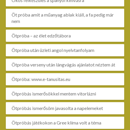
Okos felkészülés a spanyol kihívásra
Öt próba amit a műanyag ablak kiáll, a fa pedig már
nem
Ötpróba – az élet edzőtábora
Ötpróba után üzleti angol nyelvtanfolyam
Ötpróba verseny után lángvágás ajánlatot néztem át
Ötpróba: www.e-tanusitas.eu
Ötpróbás ismerősökkel mentem vitorlázni
Ötpróbás ismerősöm javasolta a napelemeket
Ötpróbás játékokon a Gree klíma volt a téma