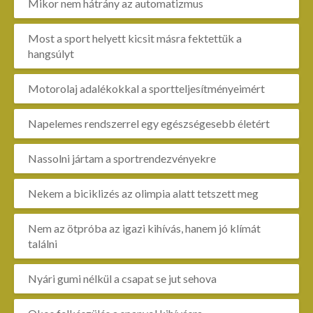
Mikor nem hátrány az automatizmus
Most a sport helyett kicsit másra fektettük a
hangsúlyt
Motorolaj adalékokkal a sportteljesítményeimért
Napelemes rendszerrel egy egészségesebb életért
Nassolni jártam a sportrendezvényekre
Nekem a biciklizés az olimpia alatt tetszett meg
Nem az ötpróba az igazi kihívás, hanem jó klímát
találni
Nyári gumi nélkül a csapat se jut sehova