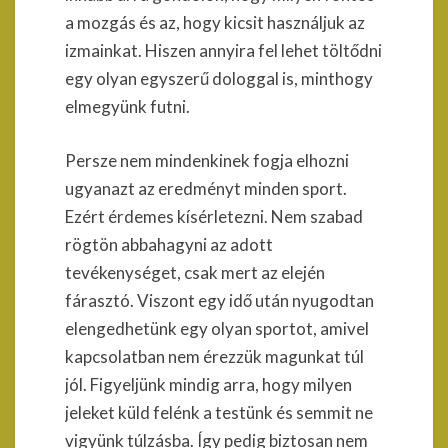
a mozgás és az, hogy kicsit használjuk az
izmainkat. Hiszen annyira fel lehet töltődni
egy olyan egyszerű dologgal is, minthogy
elmegyünk futni.
Persze nem mindenkinek fogja elhozni
ugyanazt az eredményt minden sport.
Ezért érdemes kísérletezni. Nem szabad
rögtön abbahagyni az adott
tevékenységet, csak mert az elején
fárasztó. Viszont egy idő után nyugodtan
elengedhetünk egy olyan sportot, amivel
kapcsolatban nem érezzük magunkat túl
jól. Figyeljünk mindig arra, hogy milyen
jeleket küld felénk a testünk és semmit ne
vigyünk túlzásba. Így pedig biztosan nem