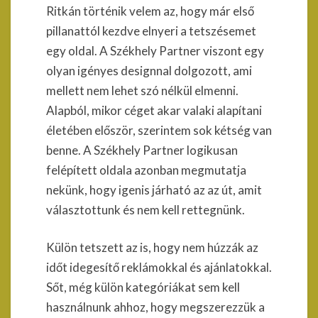
Ritkán történik velem az, hogy már első
pillanattól kezdve elnyeri a tetszésemet
egy oldal. A Székhely Partner viszont egy
olyan igényes designnal dolgozott, ami
mellett nem lehet szó nélkül elmenni.
Alapból, mikor céget akar valaki alapítani
életében először, szerintem sok kétség van
benne. A Székhely Partner logikusan
felépített oldala azonban megmutatja
nekünk, hogy igenis járható az az út, amit
választottunk és nem kell rettegnünk.
Külön tetszett az is, hogy nem húzzák az
időt idegesítő reklámokkal és ajánlatokkal.
Sőt, még külön kategóriákat sem kell
használnunk ahhoz, hogy megszerezzük a