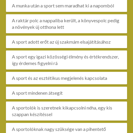
A munka után a sport sem maradhat ki a napomból
A raktár polc a nappaliba került, a könyvespolc pedig
a növények új otthona lett
A sport adott erőt az új szakmám elsajátításához
A sport egy igazi közösségi élmény és értékrendszer,
így érdemes figyelni rá
A sport és az esztétikus megjelenés kapcsolata
A sport mindenen átsegít
A sportolók is szeretnek kikapcsolni néha, egy kis
szappan készítéssel
A sportolóknak nagy szüksége van a pihentető