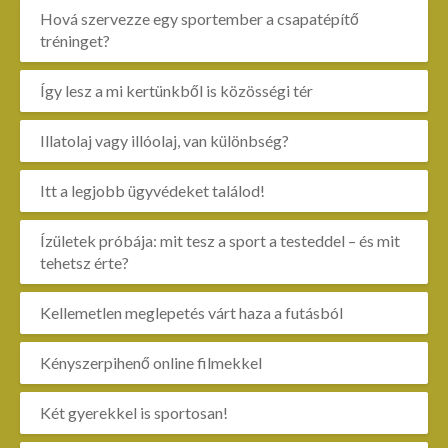
Hová szervezze egy sportember a csapatépítő
tréninget?
Így lesz a mi kertünkből is közösségi tér
Illatolaj vagy illóolaj, van különbség?
Itt a legjobb ügyvédeket találod!
Ízületek próbája: mit tesz a sport a testeddel – és mit
tehetsz érte?
Kellemetlen meglepetés várt haza a futásból
Kényszerpihenő online filmekkel
Két gyerekkel is sportosan!