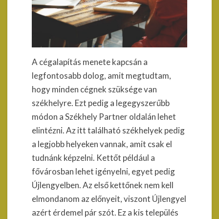
A cégalapítás menete kapcsán a
legfontosabb dolog, amit megtudtam,
hogy minden cégnek szüksége van
székhelyre. Ezt pedig a legegyszerűbb
módon a Székhely Partner oldalán lehet
elintézni. Az itt található székhelyek pedig
a legjobb helyeken vannak, amit csak el
tudnánk képzelni. Kettőt például a
fővárosban lehet igényelni, egyet pedig
Újlengyelben. Az első kettőnek nem kell
elmondanom az előnyeit, viszont Újlengyel
azért érdemel pár szót. Ez a kis település