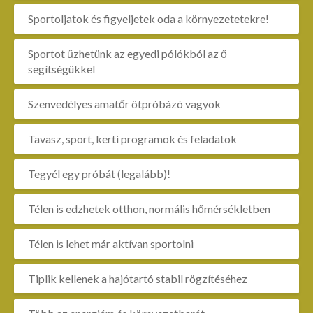
Sportoljatok és figyeljetek oda a környezetetekre!
Sportot űzhetünk az egyedi pólókból az ő
segítségükkel
Szenvedélyes amatőr ötpróbázó vagyok
Tavasz, sport, kerti programok és feladatok
Tegyél egy próbát (legalább)!
Télen is edzhetek otthon, normális hőmérsékletben
Télen is lehet már aktívan sportolni
Tiplik kellenek a hajótartó stabil rögzítéséhez