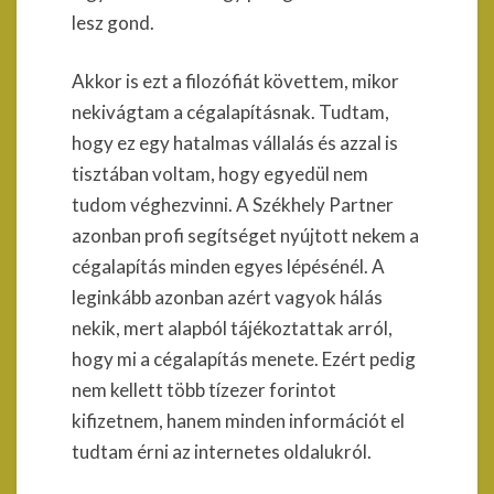
lesz gond.
Akkor is ezt a filozófiát követtem, mikor
nekivágtam a cégalapításnak. Tudtam,
hogy ez egy hatalmas vállalás és azzal is
tisztában voltam, hogy egyedül nem
tudom véghezvinni. A Székhely Partner
azonban profi segítséget nyújtott nekem a
cégalapítás minden egyes lépésénél. A
leginkább azonban azért vagyok hálás
nekik, mert alapból tájékoztattak arról,
hogy mi a cégalapítás menete. Ezért pedig
nem kellett több tízezer forintot
kifizetnem, hanem minden információt el
tudtam érni az internetes oldalukról.