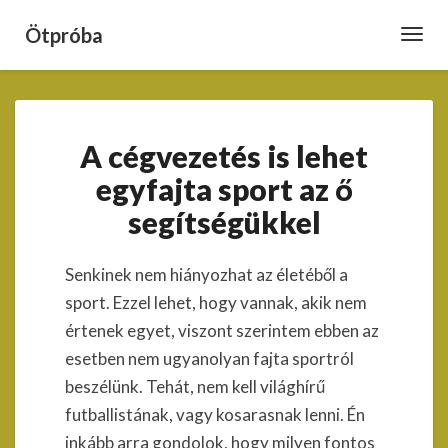
Ötpróba
Toggl
Navig
A
A cégvezetés is lehet
cégvezetés
is
egyfajta sport az ő
lehet
segítségükkel
egyfajta
sport
az
Senkinek nem hiányozhat az életéből a
ő
sport. Ezzel lehet, hogy vannak, akik nem
segítségükkel
értenek egyet, viszont szerintem ebben az
esetben nem ugyanolyan fajta sportról
beszélünk. Tehát, nem kell világhírű
futballistának, vagy kosarasnak lenni. Én
inkább arra gondolok, hogy milyen fontos