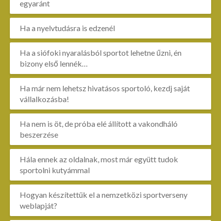
egyaránt
Ha a nyelvtudásra is edzenél
Ha a siófoki nyaralásból sportot lehetne űzni, én
bizony első lennék…
Ha már nem lehetsz hivatásos sportoló, kezdj saját
vállalkozásba!
Ha nem is öt, de próba elé állított a vakondháló
beszerzése
Hála ennek az oldalnak, most már együtt tudok
sportolni kutyámmal
Hogyan készítettük el a nemzetközi sportverseny
weblapját?