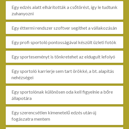
Egy edzés alatt elhárították a csőtörést, így le tudtunk
zuhanyozni
Egy éttermi rendszer szoftver segíthet a vállakozásán
Egy profi sportoló pontosságával készült üzleti fotók
Egy sporteseményt is tönkretehet az eldugult lefolyó
Egy sportoló karrierje sem tart örökké, a bt. alapítás
nehézségei
Egy sportolónak különösen oda kell figyelnie a bőre
állapotára
Egy szerencsétlen kimenetelű edzés után új
fogászatra mentem