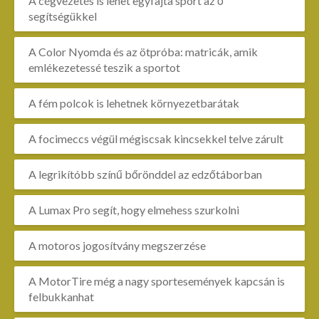
A cégvezetés is lehet egyfajta sport az ő
segítségükkel
A Color Nyomda és az ötpróba: matricák, amik
emlékezetessé teszik a sportot
A fém polcok is lehetnek környezetbarátak
A focimeccs végül mégiscsak kincsekkel telve zárult
A legrikítóbb színű bőrönddel az edzőtáborban
A Lumax Pro segít, hogy elmehess szurkolni
A motoros jogosítvány megszerzése
A MotorTire még a nagy sportesemények kapcsán is
felbukkanhat