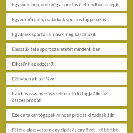
Egy webshop, ami még a sportos életmódban is segít
Egyedi női póló, családunk sportos tagjainak is
Egyikünk sportol, a másik meg kaszinózik
Élesszük fel a sport szeretetét mindenkiben
Elkésünk az edzésről!
Előnyben a h tarifával
Ez a hővisszanyerős szellőztető ki fogja állni az
összes próbát
Ezek a takarítógépek minden próbát ki tudnak állni
Fél óra alatt vettem egy cipőt és egy övet – többé be