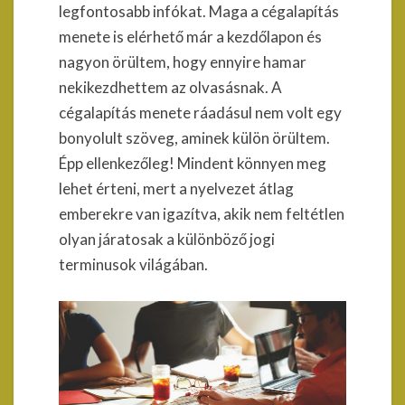
legfontosabb infókat. Maga a cégalapítás
menete is elérhető már a kezdőlapon és
nagyon örültem, hogy ennyire hamar
nekikezdhettem az olvasásnak. A
cégalapítás menete ráadásul nem volt egy
bonyolult szöveg, aminek külön örültem.
Épp ellenkezőleg! Mindent könnyen meg
lehet érteni, mert a nyelvezet átlag
emberekre van igazítva, akik nem feltétlen
olyan járatosak a különböző jogi
terminusok világában.