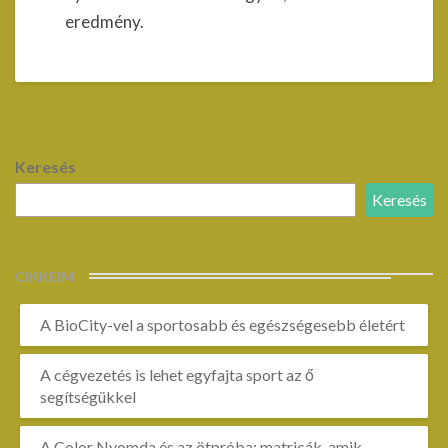
eredmény.
Keresés
Keresés
CIKKEIM
A BioCity-vel a sportosabb és egészségesebb életért
A cégvezetés is lehet egyfajta sport az ő
segítségükkel
A Color Nyomda és az ötpróba: matricák, amik