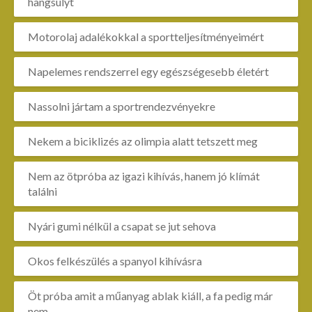
hangsúlyt
Motorolaj adalékokkal a sportteljesítményeimért
Napelemes rendszerrel egy egészségesebb életért
Nassolni jártam a sportrendezvényekre
Nekem a biciklizés az olimpia alatt tetszett meg
Nem az ötpróba az igazi kihívás, hanem jó klímát
találni
Nyári gumi nélkül a csapat se jut sehova
Okos felkészülés a spanyol kihívásra
Öt próba amit a műanyag ablak kiáll, a fa pedig már
nem