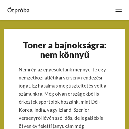
Ötpróba
Toggl
Navig
Toner
Toner a bajnokságra:
a
bajnokságra:
nem könnyű
nem
könnyű
Nemrég az egyesületünk megnyerte egy
nemzetközi atlétikai verseny rendezési
jogát. Ez hatalmas megtiszteltetés volt a
számunkra. Még olyan országokból is
érkeztek sportolók hozzánk, mint Dél-
Korea, India, vagy Izland. Szenior
versenyről lévén szó idős, de legalább is
ötven év feletti (anyukám még