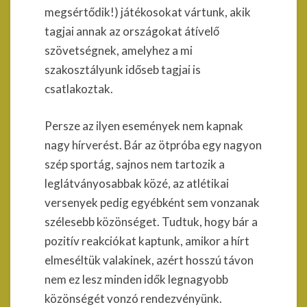
megsértődik!) játékosokat vártunk, akik
tagjai annak az országokat átívelő
szövetségnek, amelyhez a mi
szakosztályunk időseb tagjai is
csatlakoztak.
Persze az ilyen események nem kapnak
nagy hírverést. Bár az ötpróba egy nagyon
szép sportág, sajnos nem tartozik a
leglátványosabbak közé, az atlétikai
versenyek pedig egyébként sem vonzanak
szélesebb közönséget. Tudtuk, hogy bár a
pozitív reakciókat kaptunk, amikor a hírt
elmeséltük valakinek, azért hosszú távon
nem ez lesz minden idők legnagyobb
közönségét vonzó rendezvényünk.