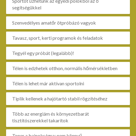
Sportot űzhetünk az egyedi pólókból az ő
segítségükkel
Szenvedélyes amatőr ötpróbázó vagyok
Tavasz, sport, kerti programok és feladatok
Tegyél egy próbát (legalább)!
Télen is edzhetek otthon, normális hőmérsékletben
Télen is lehet már aktívan sportolni
Tiplik kellenek a hajótartó stabil rögzítéséhez
Több az energiám és környezetbarát
tisztítószerekkel takarítok
Toner a bajnokságra: nem könnyű