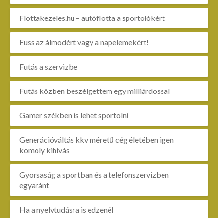
Flottakezeles.hu – autóflotta a sportolókért
Fuss az álmodért vagy a napelemekért!
Futás a szervizbe
Futás közben beszélgettem egy milliárdossal
Gamer székben is lehet sportolni
Generációváltás kkv méretű cég életében igen
komoly kihívás
Gyorsaság a sportban és a telefonszervizben
egyaránt
Ha a nyelvtudásra is edzenél