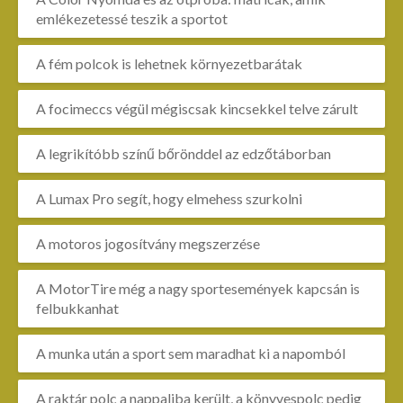
emlékezetessé teszik a sportot
A fém polcok is lehetnek környezetbarátak
A focimeccs végül mégiscsak kincsekkel telve zárult
A legrikítóbb színű bőrönddel az edzőtáborban
A Lumax Pro segít, hogy elmehess szurkolni
A motoros jogosítvány megszerzése
A MotorTire még a nagy sportesemények kapcsán is
felbukkanhat
A munka után a sport sem maradhat ki a napomból
A raktár polc a nappaliba került, a könyvespolc pedig