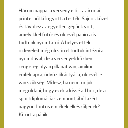
Három nappal a verseny előtt az irodai
printerből kifogyott a festék. Sajnos közel
és távol ez az egyetlen gépünk volt,
amelyikkel fotó- és oklevél papírra is
tudtunk nyomtatni. A helyezettek
okleveleit még olcsón el tudtuk intézni a
nyomdával, de a versenyek közben
rengeteg olyan pillanat van, amikor
emléklapra, üdvözlőkártyára, oklevélre
van szükség. Mi lesz, ha nem tudjuk
megoldani, hogy ezek a kissé ad hoc, de a
sportdiplomácia szempontjából azért
nagyon fontos emlékek elkészüljenek?
Kitört a pánik…