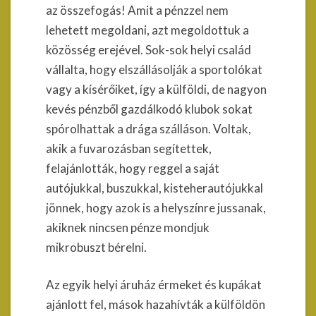
az összefogás! Amit a pénzzel nem
lehetett megoldani, azt megoldottuk a
közösség erejével. Sok-sok helyi család
vállalta, hogy elszállásolják a sportolókat
vagy a kísérőiket, így a külföldi, de nagyon
kevés pénzből gazdálkodó klubok sokat
spórolhattak a drága szálláson. Voltak,
akik a fuvarozásban segítettek,
felajánlották, hogy reggel a saját
autójukkal, buszukkal, kisteherautójukkal
jönnek, hogy azok is a helyszínre jussanak,
akiknek nincsen pénze mondjuk
mikrobuszt bérelni.
Az egyik helyi áruház érmeket és kupákat
ajánlott fel, mások hazahívták a külföldön