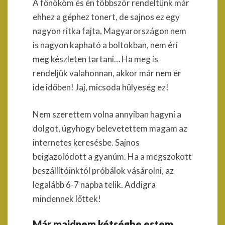
A főnököm és én többször rendeltünk már
ehhez a géphez tonert, de sajnos ez egy
nagyon ritka fajta, Magyarországon nem
is nagyon kapható a boltokban, nem éri
meg készleten tartani… Ha meg is
rendeljük valahonnan, akkor már nem ér
ide időben! Jaj, micsoda hülyeség ez!
Nem szerettem volna annyiban hagyni a
dolgot, úgyhogy belevetettem magam az
internetes keresésbe. Sajnos
beigazolódott a gyanúm. Ha a megszokott
beszállítóinktól próbálok vásárolni, az
legalább 6-7 napba telik. Addigra
mindennek lőttek!
Már majdnem kétségbe estem