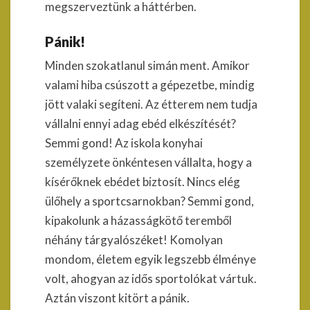
megszerveztünk a háttérben.
Pánik!
Minden szokatlanul simán ment. Amikor
valami hiba csúszott a gépezetbe, mindig
jött valaki segíteni. Az étterem nem tudja
vállalni ennyi adag ebéd elkészítését?
Semmi gond! Az iskola konyhai
személyzete önkéntesen vállalta, hogy a
kísérőknek ebédet biztosít. Nincs elég
ülőhely a sportcsarnokban? Semmi gond,
kipakolunk a házasságkötő teremből
néhány tárgyalószéket! Komolyan
mondom, életem egyik legszebb élménye
volt, ahogyan az idős sportolókat vártuk.
Aztán viszont kitört a pánik.