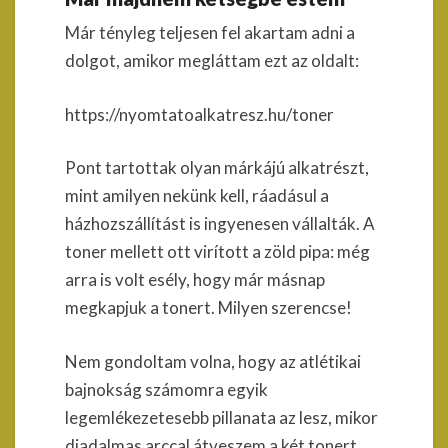
Már tényleg teljesen fel akartam adni a
dolgot, amikor megláttam ezt az oldalt:
https://nyomtatoalkatresz.hu/toner
Pont tartottak olyan márkájú alkatrészt,
mint amilyen nekünk kell, ráadásul a
házhozszállítást is ingyenesen vállalták. A
toner mellett ott virított a zöld pipa: még
arra is volt esély, hogy már másnap
megkapjuk a tonert. Milyen szerencse!
Nem gondoltam volna, hogy az atlétikai
bajnokság számomra egyik
legemlékezetesebb pillanata az lesz, mikor
diadalmas arccal átveszem a két tonert