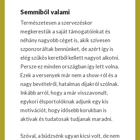
Semmiből valami
Természetesen a szervezéskor
megkerestük a saját támogatóinkat és
néhány nagyobb céget is, akik szívesen
szponzoráltak bennünket, de azért így is
elég szűkös keretből kellett nagyot alkotni.
Persze ez minden országban így lett volna.
Ezek a versenyek már nem a show-ról és a
nagy bevételről, hatalmas díjakról szólnak.
Inkább arról, hogy a már visszavonult,
egykori élsportolóknak adjunk egy kis
motivációt, hogy idősebb korukban is
aktívak és tudatosak tudjanak maradni.
Szóval, a büdzsénk ugyan kicsi volt, de nem