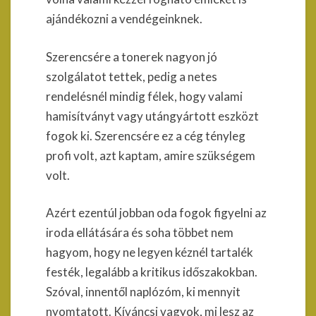
ajándékozni a vendégeinknek.
Szerencsére a tonerek nagyon jó
szolgálatot tettek, pedig a netes
rendelésnél mindig félek, hogy valami
hamisítványt vagy utángyártott eszközt
fogok ki. Szerencsére ez a cég tényleg
profi volt, azt kaptam, amire szükségem
volt.
Azért ezentúl jobban oda fogok figyelni az
iroda ellátására és soha többet nem
hagyom, hogy ne legyen kéznél tartalék
festék, legalább a kritikus időszakokban.
Szóval, innentől naplózóm, ki mennyit
nyomtatott. Kíváncsi vagyok, mi lesz az