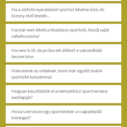
Ha a siófoki nyaralásból sportot lehetne űzni, én
bizony első lennék…
Ha már nem lehetsz hivatásos sportoló, kezdj saját
vállalkozásba!
Ha nem is öt, de próba elé állított a vakondháló
beszerzése
Hála ennek az oldalnak, most már együtt tudok
sportolni kutyámmal
Hogyan készítettük el a nemzetközi sportverseny
weblapját?
Hová szervezze egy sportember a csapatépítő
tréninget?