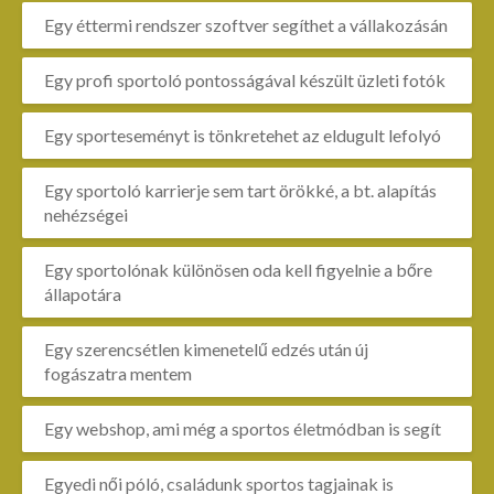
Egy éttermi rendszer szoftver segíthet a vállakozásán
Egy profi sportoló pontosságával készült üzleti fotók
Egy sporteseményt is tönkretehet az eldugult lefolyó
Egy sportoló karrierje sem tart örökké, a bt. alapítás
nehézségei
Egy sportolónak különösen oda kell figyelnie a bőre
állapotára
Egy szerencsétlen kimenetelű edzés után új
fogászatra mentem
Egy webshop, ami még a sportos életmódban is segít
Egyedi női póló, családunk sportos tagjainak is