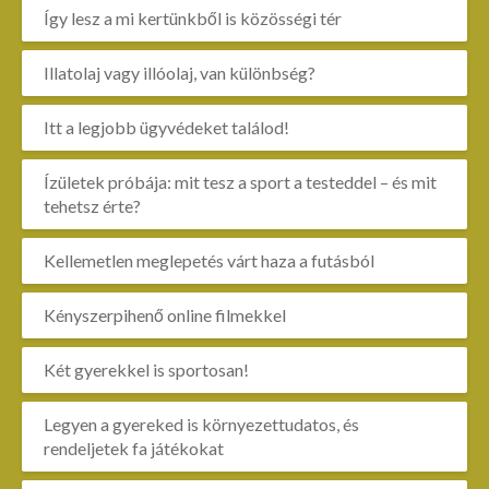
Így lesz a mi kertünkből is közösségi tér
Illatolaj vagy illóolaj, van különbség?
Itt a legjobb ügyvédeket találod!
Ízületek próbája: mit tesz a sport a testeddel – és mit
tehetsz érte?
Kellemetlen meglepetés várt haza a futásból
Kényszerpihenő online filmekkel
Két gyerekkel is sportosan!
Legyen a gyereked is környezettudatos, és
rendeljetek fa játékokat