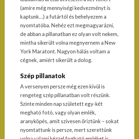
(amire még mennyiségi kedvezményt is
kaptunk…) a futártól és behelyezem a
nyomtatóba. Nehéz ezt megmagyarázni,
de abban a pillanatban ez olyan volt nekem,
mintha sikerült volna megnyernem a New
York Maratont. Nagyon hálás voltam a
cégnek, amiért sikerült a dolog.
Szép pillanatok
A versenyen persze még ezen kívül is
rengeteg szép pillanatban volt részünk.
Szinte minden nap született egy-két
megható fotó, vagy olyan emlék,
aranyköpés, amit szívesen őriztünk – sokat
nyomtattunk is persze, mert szerettünk
volna valami kézzel fogható emléket is