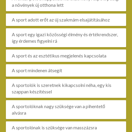
a növények új otthona lett
A sport adott erőt az új szakmám elsajátításához
A sport egy igazi közösségi élmény és értékrendszer,
így érdemes figyelni rá
A sport és az esztétikus megjelenés kapcsolata
A sport mindenen átsegít
A sportolók is szeretnek kikapcsolni néha, egy kis
szappan készítéssel
A sportolóknak nagy szüksége van a pihentető
alvásra
A sportolónak is szüksége van masszázsra