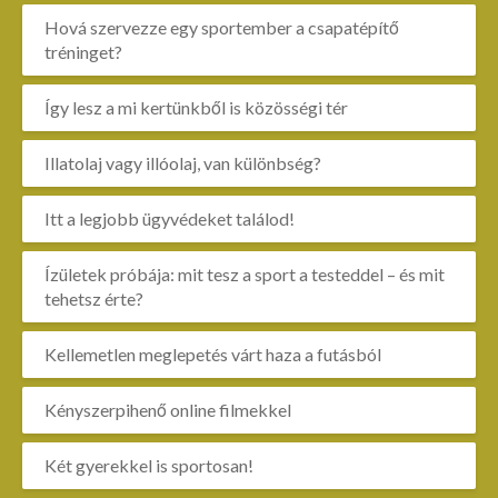
Hová szervezze egy sportember a csapatépítő
tréninget?
Így lesz a mi kertünkből is közösségi tér
Illatolaj vagy illóolaj, van különbség?
Itt a legjobb ügyvédeket találod!
Ízületek próbája: mit tesz a sport a testeddel – és mit
tehetsz érte?
Kellemetlen meglepetés várt haza a futásból
Kényszerpihenő online filmekkel
Két gyerekkel is sportosan!