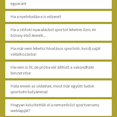
egyaránt
Ha a nyelvtudásra is edzenél
Ha a siófoki nyaralásból sportot lehetne űzni, én
bizony első lennék…
Ha már nem lehetsz hivatásos sportoló, kezdj saját
vállalkozásba!
Ha nem is öt, de próba elé állított a vakondháló
beszerzése
Hála ennek az oldalnak, most már együtt tudok
sportolni kutyámmal
Hogyan készítettük el a nemzetközi sportverseny
weblapját?