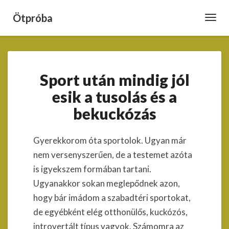
Ötpróba
Toggl
Navig
Sport
Sport után mindig jól
után
mindig
esik a tusolás és a
jól
bekuckózás
esik
a
tusolás
Gyerekkorom óta sportolok. Ugyan már
és
nem versenyszerűen, de a testemet azóta
a
bekuckózás
is igyekszem formában tartani.
Ugyanakkor sokan meglepődnek azon,
hogy bár imádom a szabadtéri sportokat,
de egyébként elég otthonülős, kuckózós,
introvertált típus vagyok. Számomra az