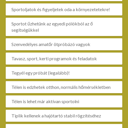
Sportoljatok és figyeljetek oda a környezetetekre!
Sportot űzhetünk az egyedi pólókból az ő
segítségükkel
Szenvedélyes amatőr ötpróbázó vagyok
Tavasz, sport, kerti programok és feladatok
Tegyél egy próbát (legalább)!
Télen is edzhetek otthon, normális hőmérsékletben
Télen is lehet már aktívan sportolni
Tiplik kellenek a hajótartó stabil rögzítéséhez