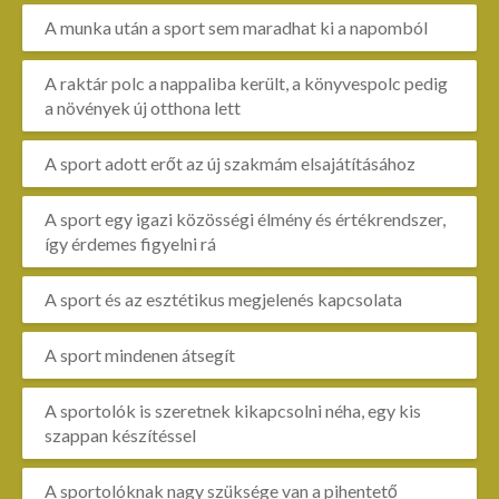
A munka után a sport sem maradhat ki a napomból
A raktár polc a nappaliba került, a könyvespolc pedig
a növények új otthona lett
A sport adott erőt az új szakmám elsajátításához
A sport egy igazi közösségi élmény és értékrendszer,
így érdemes figyelni rá
A sport és az esztétikus megjelenés kapcsolata
A sport mindenen átsegít
A sportolók is szeretnek kikapcsolni néha, egy kis
szappan készítéssel
A sportolóknak nagy szüksége van a pihentető