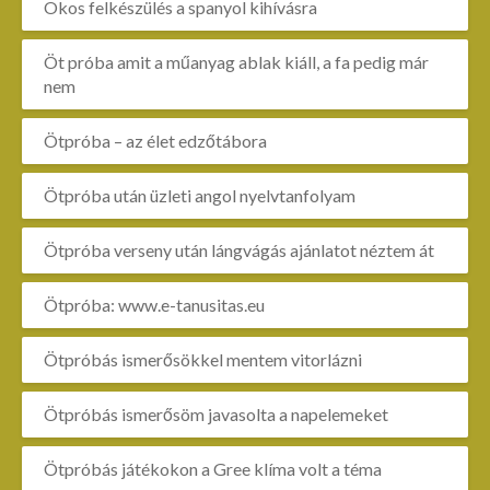
Okos felkészülés a spanyol kihívásra
Öt próba amit a műanyag ablak kiáll, a fa pedig már
nem
Ötpróba – az élet edzőtábora
Ötpróba után üzleti angol nyelvtanfolyam
Ötpróba verseny után lángvágás ajánlatot néztem át
Ötpróba: www.e-tanusitas.eu
Ötpróbás ismerősökkel mentem vitorlázni
Ötpróbás ismerősöm javasolta a napelemeket
Ötpróbás játékokon a Gree klíma volt a téma