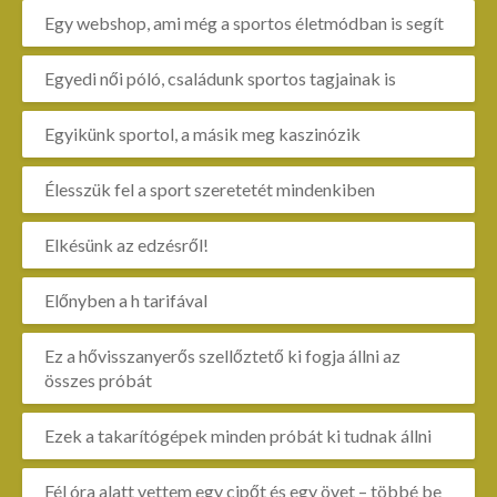
Egy webshop, ami még a sportos életmódban is segít
Egyedi női póló, családunk sportos tagjainak is
Egyikünk sportol, a másik meg kaszinózik
Élesszük fel a sport szeretetét mindenkiben
Elkésünk az edzésről!
Előnyben a h tarifával
Ez a hővisszanyerős szellőztető ki fogja állni az
összes próbát
Ezek a takarítógépek minden próbát ki tudnak állni
Fél óra alatt vettem egy cipőt és egy övet – többé be