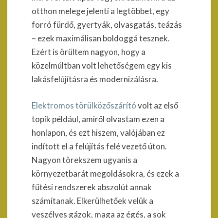
otthon melege jelenti a legtöbbet, egy
forró fürdő, gyertyák, olvasgatás, teázás
– ezek maximálisan boldoggá tesznek.
Ezért is örültem nagyon, hogy a
közelmúltban volt lehetőségem egy kis
lakásfelújításra és modernizálásra.
Elektromos törülközőszárító
volt az első
topik például, amiről olvastam ezen a
honlapon, és ezt hiszem, valójában ez
indított el a felújítás felé vezető úton.
Nagyon törekszem ugyanis a
környezetbarát megoldásokra, és ezek a
fűtési rendszerek abszolút annak
számítanak. Elkerülhetőek velük a
veszélyes gázok, maga az égés, a sok