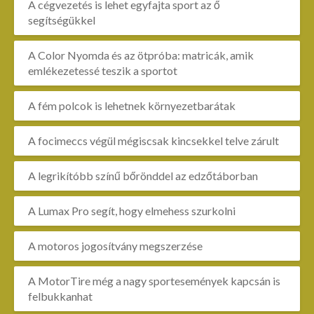
A cégvezetés is lehet egyfajta sport az ő
segítségükkel
A Color Nyomda és az ötpróba: matricák, amik
emlékezetessé teszik a sportot
A fém polcok is lehetnek környezetbarátak
A focimeccs végül mégiscsak kincsekkel telve zárult
A legrikítóbb színű bőrönddel az edzőtáborban
A Lumax Pro segít, hogy elmehess szurkolni
A motoros jogosítvány megszerzése
A MotorTire még a nagy sportesemények kapcsán is
felbukkanhat