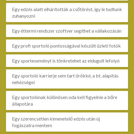
Egy edzés alatt elhárították a csőtörést, így le tudtunk
zuhanyozni
Egy éttermi rendszer szoftver segíthet a vállakozásán
Egy profi sportoló pontosságával készült üzleti fotók
Egy sporteseményt is tönkretehet az eldugult lefolyó
Egy sportoló karrierje sem tart örökké, a bt. alapítás
nehézségei
Egy sportolónak különösen oda kell figyelnie a bőre
állapotára
Egy szerencsétlen kimenetelű edzés után új
fogászatra mentem