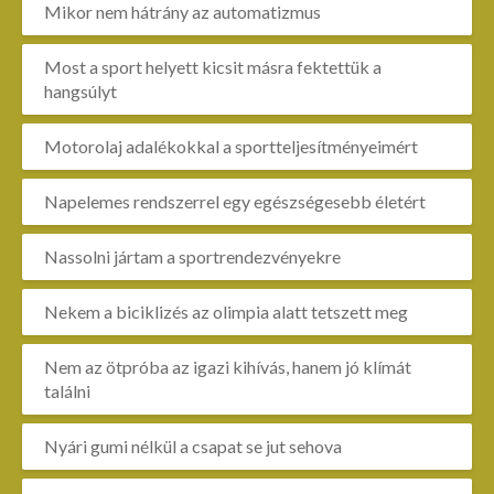
Mikor nem hátrány az automatizmus
Most a sport helyett kicsit másra fektettük a
hangsúlyt
Motorolaj adalékokkal a sportteljesítményeimért
Napelemes rendszerrel egy egészségesebb életért
Nassolni jártam a sportrendezvényekre
Nekem a biciklizés az olimpia alatt tetszett meg
Nem az ötpróba az igazi kihívás, hanem jó klímát
találni
Nyári gumi nélkül a csapat se jut sehova