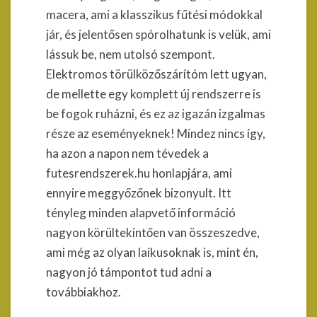
macera, ami a klasszikus fűtési módokkal
jár, és jelentősen spórolhatunk is velük, ami
lássuk be, nem utolsó szempont.
Elektromos törülközőszárítóm lett ugyan,
de mellette egy komplett új rendszerre is
be fogok ruházni, és ez az igazán izgalmas
része az eseményeknek! Mindez nincs így,
ha azon a napon nem tévedek a
futesrendszerek.hu honlapjára, ami
ennyire meggyőzőnek bizonyult. Itt
tényleg minden alapvető információ
nagyon körültekintően van összeszedve,
ami még az olyan laikusoknak is, mint én,
nagyon jó támpontot tud adni a
továbbiakhoz.