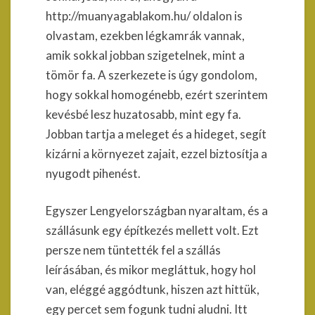
http://muanyagablakom.hu/ oldalon is
olvastam, ezekben légkamrák vannak,
amik sokkal jobban szigetelnek, mint a
tömör fa. A szerkezete is úgy gondolom,
hogy sokkal homogénebb, ezért szerintem
kevésbé lesz huzatosabb, mint egy fa.
Jobban tartja a meleget és a hideget, segít
kizárni a környezet zajait, ezzel biztosítja a
nyugodt pihenést.
Egyszer Lengyelországban nyaraltam, és a
szállásunk egy építkezés mellett volt. Ezt
persze nem tüntették fel a szállás
leírásában, és mikor megláttuk, hogy hol
van, eléggé aggódtunk, hiszen azt hittük,
egy percet sem fogunk tudni aludni. Itt