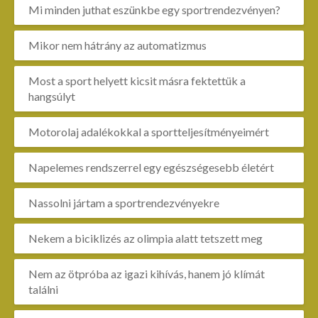
Mi minden juthat eszünkbe egy sportrendezvényen?
Mikor nem hátrány az automatizmus
Most a sport helyett kicsit másra fektettük a
hangsúlyt
Motorolaj adalékokkal a sportteljesítményeimért
Napelemes rendszerrel egy egészségesebb életért
Nassolni jártam a sportrendezvényekre
Nekem a biciklizés az olimpia alatt tetszett meg
Nem az ötpróba az igazi kihívás, hanem jó klímát
találni