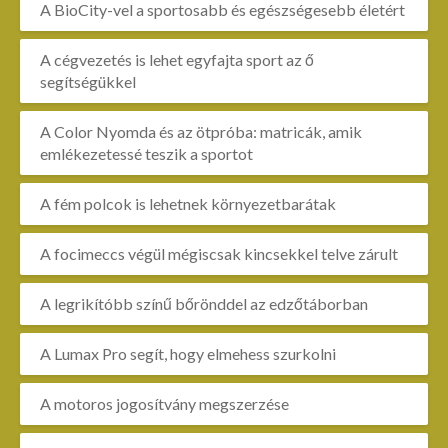
A BioCity-vel a sportosabb és egészségesebb életért
A cégvezetés is lehet egyfajta sport az ő
segítségükkel
A Color Nyomda és az ötpróba: matricák, amik
emlékezetessé teszik a sportot
A fém polcok is lehetnek környezetbarátak
A focimeccs végül mégiscsak kincsekkel telve zárult
A legrikítóbb színű bőrönddel az edzőtáborban
A Lumax Pro segít, hogy elmehess szurkolni
A motoros jogosítvány megszerzése