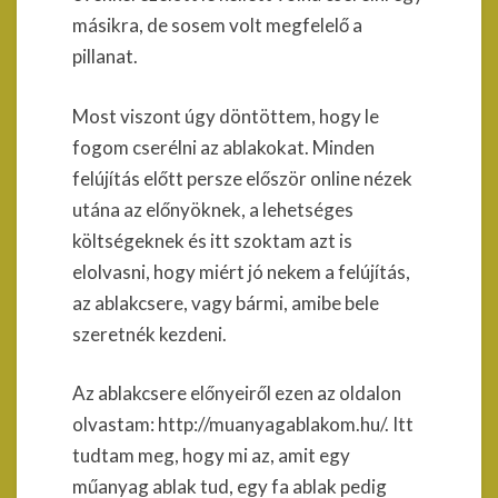
másikra, de sosem volt megfelelő a
pillanat.
Most viszont úgy döntöttem, hogy le
fogom cserélni az ablakokat. Minden
felújítás előtt persze először online nézek
utána az előnyöknek, a lehetséges
költségeknek és itt szoktam azt is
elolvasni, hogy miért jó nekem a felújítás,
az ablakcsere, vagy bármi, amibe bele
szeretnék kezdeni.
Az ablakcsere előnyeiről ezen az oldalon
olvastam: http://muanyagablakom.hu/. Itt
tudtam meg, hogy mi az, amit egy
műanyag ablak tud, egy fa ablak pedig