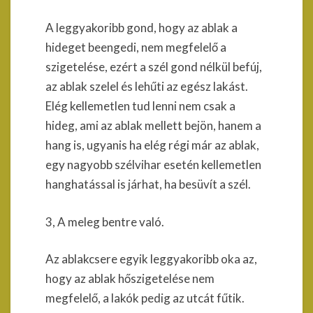
A leggyakoribb gond, hogy az ablak a
hideget beengedi, nem megfelelő a
szigetelése, ezért a szél gond nélkül befúj,
az ablak szelel és lehűti az egész lakást.
Elég kellemetlen tud lenni nem csak a
hideg, ami az ablak mellett bejön, hanem a
hang is, ugyanis ha elég régi már az ablak,
egy nagyobb szélvihar esetén kellemetlen
hanghatással is járhat, ha besüvít a szél.
3, A meleg bentre való.
Az ablakcsere egyik leggyakoribb oka az,
hogy az ablak hőszigetelése nem
megfelelő, a lakók pedig az utcát fűtik.