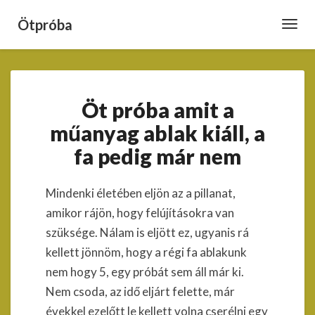
Ötpróba
Toggl
Navig
Öt
Öt próba amit a
próba
amit
műanyag ablak kiáll, a
a
fa pedig már nem
műanyag
ablak
kiáll,
Mindenki életében eljön az a pillanat,
a
amikor rájön, hogy felújításokra van
fa
pedig
szüksége. Nálam is eljött ez, ugyanis rá
már
kellett jönnöm, hogy a régi fa ablakunk
nem
nem hogy 5, egy próbát sem áll már ki.
Nem csoda, az idő eljárt felette, már
évekkel ezelőtt le kellett volna cserélni egy