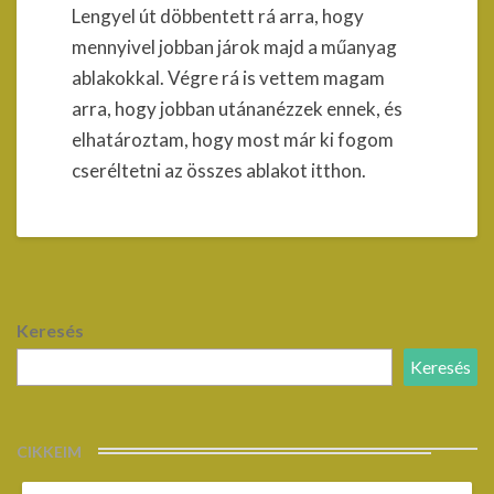
Lengyel út döbbentett rá arra, hogy
mennyivel jobban járok majd a műanyag
ablakokkal. Végre rá is vettem magam
arra, hogy jobban utánanézzek ennek, és
elhatároztam, hogy most már ki fogom
cseréltetni az összes ablakot itthon.
Keresés
Keresés
CIKKEIM