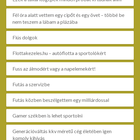
Fél óra alatt vettem egy cipőt és egy övet – többé be
nem teszem a lábam a plázába
Fiús dolgok
Flottakezeles.hu – autóflotta a sportolókért
Fuss az álmodért vagy a napelemekért!
Futás a szervizbe
Futás közben beszélgettem egy milliárdossal
Gamer székben is lehet sportolni
Generációváltás kkv méretű cég életében igen
komoly kihívás