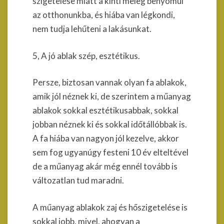
szigetelése miatt a kinti meleg benyomul
az otthonunkba, és hiába van légkondi,
nem tudja lehűteni a lakásunkat.
5, A jó ablak szép, esztétikus.
Persze, biztosan vannak olyan fa ablakok,
amik jól néznek ki, de szerintem a műanyag
ablakok sokkal esztétikusabbak, sokkal
jobban néznek ki és sokkal időtállóbbak is.
A fa hiába van nagyon jól kezelve, akkor
sem fog ugyanúgy festeni 10 év elteltével
de a műanyag akár még ennél tovább is
változatlan tud maradni.
A műanyag ablakok zaj és hőszigetelése is
sokkal jobb, mivel, ahogyan a