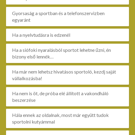
Gyorsaság a sportban és a telefonszervizben
egyaránt
Ha a nyelvtudásra is edzenél
Ha a siófoki nyaralásból sportot lehetne űzni, én
bizony első lennék…
Ha már nem lehetsz hivatásos sportoló, kezdj saját
vállalkozásba!
Ha nem is öt, de próba elé állított a vakondháló
beszerzése
Hála ennek az oldalnak, most már együtt tudok
sportolni kutyámmal