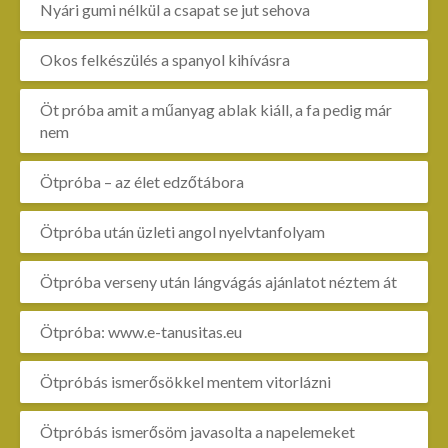
Nyári gumi nélkül a csapat se jut sehova
Okos felkészülés a spanyol kihívásra
Öt próba amit a műanyag ablak kiáll, a fa pedig már
nem
Ötpróba – az élet edzőtábora
Ötpróba után üzleti angol nyelvtanfolyam
Ötpróba verseny után lángvágás ajánlatot néztem át
Ötpróba: www.e-tanusitas.eu
Ötpróbás ismerősökkel mentem vitorlázni
Ötpróbás ismerősöm javasolta a napelemeket