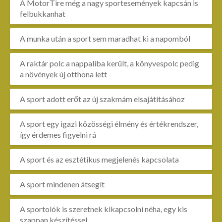
A MotorTire még a nagy sportesemények kapcsán is
felbukkanhat
A munka után a sport sem maradhat ki a napomból
A raktár polc a nappaliba került, a könyvespolc pedig
a növények új otthona lett
A sport adott erőt az új szakmám elsajátításához
A sport egy igazi közösségi élmény és értékrendszer,
így érdemes figyelni rá
A sport és az esztétikus megjelenés kapcsolata
A sport mindenen átsegít
A sportolók is szeretnek kikapcsolni néha, egy kis
szappan készítéssel