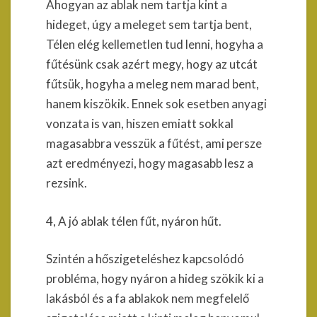
Ahogyan az ablak nem tartja kint a
hideget, úgy a meleget sem tartja bent,
Télen elég kellemetlen tud lenni, hogyha a
fűtésünk csak azért megy, hogy az utcát
fűtsük, hogyha a meleg nem marad bent,
hanem kiszökik. Ennek sok esetben anyagi
vonzata is van, hiszen emiatt sokkal
magasabbra vesszük a fűtést, ami persze
azt eredményezi, hogy magasabb lesz a
rezsink.
4, A jó ablak télen fűt, nyáron hűt.
Szintén a hőszigeteléshez kapcsolódó
probléma, hogy nyáron a hideg szökik ki a
lakásból és a fa ablakok nem megfelelő