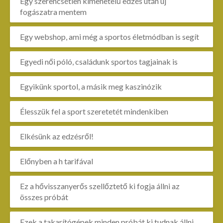
Egy szerencsétlen kimenetelű edzés után új
fogászatra mentem
Egy webshop, ami még a sportos életmódban is segít
Egyedi női póló, családunk sportos tagjainak is
Egyikünk sportol, a másik meg kaszinózik
Élesszük fel a sport szeretetét mindenkiben
Elkésünk az edzésről!
Előnyben a h tarifával
Ez a hővisszanyerős szellőztető ki fogja állni az
összes próbát
Ezek a takarítógépek minden próbát ki tudnak állni