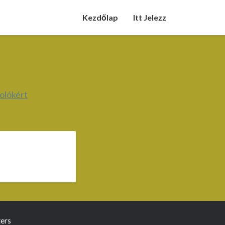
Kezdőlap
Itt Jelezz
olókért
ers