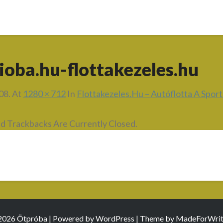
ioba.hu-flottakezeles.hu
08.
At
1280 × 712
In
Flottakezeles.hu – Autóflotta A Sport
 Trackbacks Are Currently Closed.
2026 Ötpróba | Powered by
WordPress
| Theme by
MadeForWrit