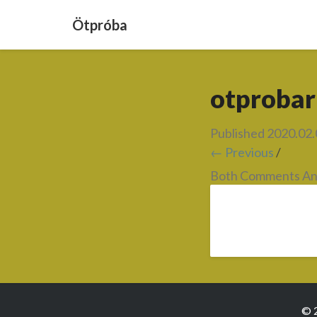
Ötpróba
otprobar
Published
2020.02.
← Previous
/
Both Comments And
© 